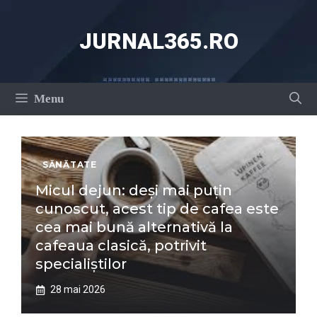
Sari
la
JURNAL365.RO
conținut
Menu
SĂNĂTATE
Micul dejun: deși mai puțin
cunoscut, acest tip de cafea este
cea mai bună alternativă la
cafeaua clasică, potrivit
specialiștilor
28 mai 2026