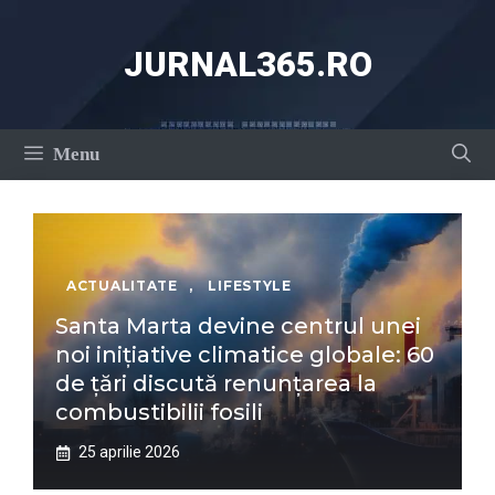
Sari
la
JURNAL365.RO
conținut
Menu
ACTUALITATE
,
LIFESTYLE
Santa Marta devine centrul unei
noi inițiative climatice globale: 60
de țări discută renunțarea la
combustibilii fosili
25 aprilie 2026