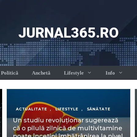
JURNAL365.RO
Politică
Anchetă
Lifestyle
Info
ACTUALITATE
,
LIFESTYLE
,
SĂNĂTATE
Un studiu revoluționar sugerează
că o pilulă zilnică de multivitamine
poate încetini îmbătrânirea la nivel