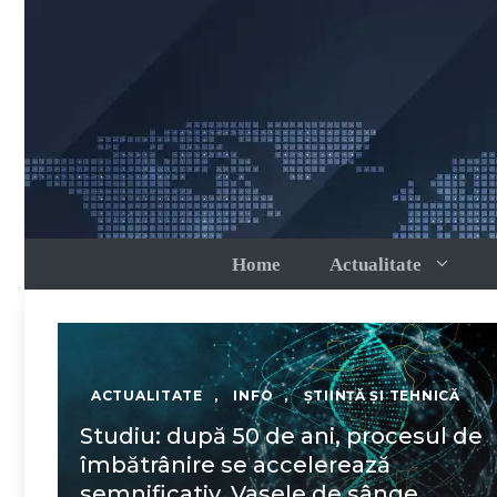
Sari
la
conținut
Home
Actualitate
ACTUALITATE
,
INFO
,
ȘTIINȚĂ ȘI TEHNICĂ
Studiu: după 50 de ani, procesul de
îmbătrânire se accelerează
semnificativ. Vasele de sânge,