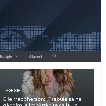
Religie
Afaceri
MONDEN
Elle Macpherson: „Trebuie să ne
gândim la îmbătrânire ca la un