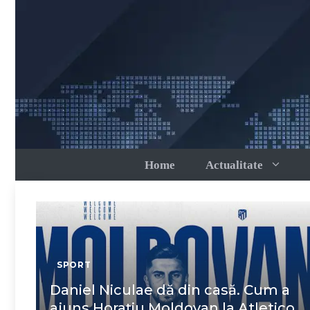
Sari
la
conținut
Home
Actualitate
SPORT
Daniel Niculae dă din casă. Cum a
ajuns Horațiu Moldovan la Atletico