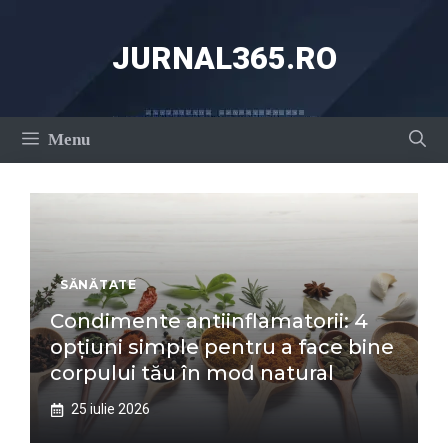
Sari
la
JURNAL365.RO
conținut
Menu
SĂNĂTATE
Condimente antiinflamatorii: 4
opțiuni simple pentru a face bine
corpului tău în mod natural
25 iulie 2026