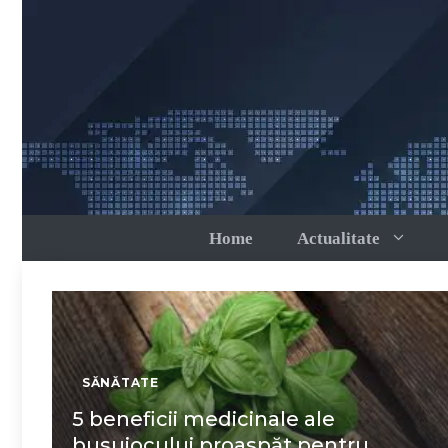
Sari
la
conținut
Home
Actualitate
SĂNĂTATE
5 beneficii medicinale ale
busuiocului proaspăt pentru