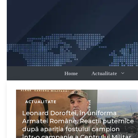
Sari
la
conținut
Home
Actualitate
ACTUALITATE
Leonard Doroftei, în uniforma
Armatei Române. Reacții puternice
după apariția fostului campion
într-o campanie a Centrului Militar