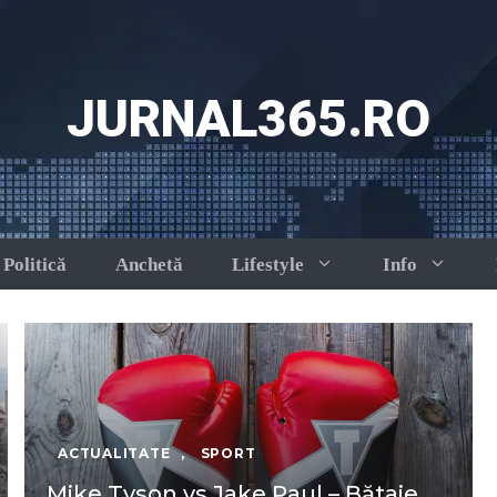
JURNAL365.RO
Politică
Anchetă
Lifestyle
Info
ACTUALITATE
,
SPORT
Mike Tyson vs Jake Paul – Bătaie