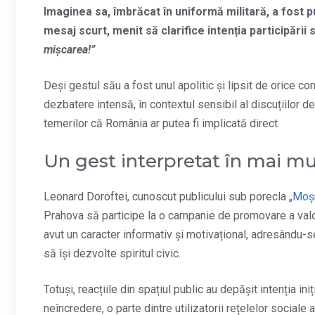
Imaginea sa, îmbrăcat în uniformă militară, a fost pu
mesaj scurt, menit să clarifice intenția participării 
mișcarea!”
Deși gestul său a fost unul apolitic și lipsit de orice co
dezbatere intensă, în contextul sensibil al discuțiilor des
temerilor că România ar putea fi implicată direct.
Un gest interpretat în mai mu
Leonard Doroftei, cunoscut publicului sub porecla „
Moș
Prahova să participe la o campanie de promovare a valoril
avut un caracter informativ și motivațional, adresându-se
să își dezvolte spiritul civic.
Totuși, reacțiile din spațiul public au depășit intenția in
neîncredere, o parte dintre utilizatorii rețelelor sociale