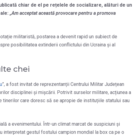
blicată chiar de el pe rețelele de socializare, alături de un
sale:
„Am acceptat această provocare pentru a promova
notație militaristă, postarea a devenit rapid un subiect de
pre posibilitatea extinderii conflictului din Ucraina și al
lte chei
u
”, a fost invitat de reprezentanții Centrului Militar Județean
or disciplinei și mișcării. Potrivit surselor militare, acțiunea a
 tinerilor care doresc să se apropie de instituțiile statului sau
ițială a evenimentului. Într-un climat marcat de suspiciuni și
 au interpretat gestul fostului campion mondial la box ca pe o