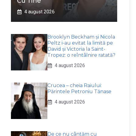
Cu Tine”
4 august 2026
Brooklyn Beckham și Nicola
Peltz i-au evitat la limită pe
David și Victoria la Saint-
Tropez: o reîntâlnire ratată?
4 august 2026
Crucea – cheia Raiului:
Părintele Petroniu Tănase
4 august 2026
De ce nu cântăm cu