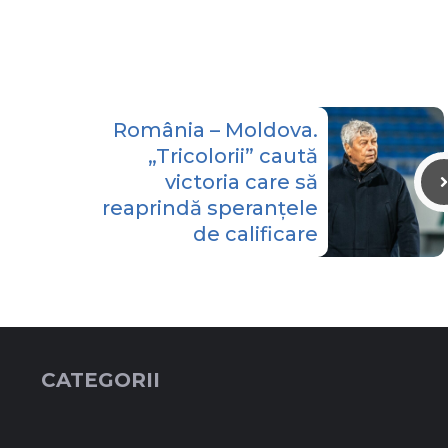
România – Moldova.
„Tricolorii” caută
victoria care să
reaprindă speranțele
de calificare
CATEGORII