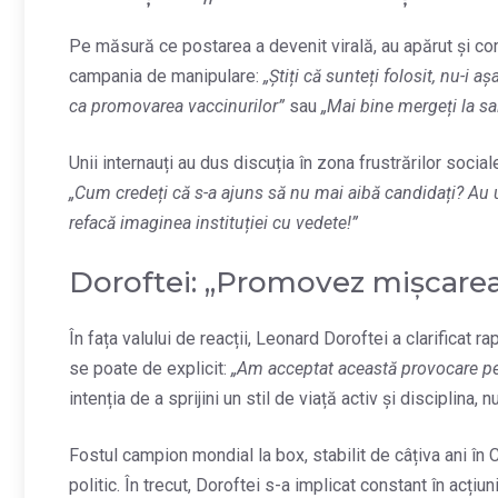
Pe măsură ce postarea a devenit virală, au apărut și com
campania de manipulare:
„Știți că sunteți folosit, nu-i aș
ca promovarea vaccinurilor”
sau
„Mai bine mergeți la sa
Unii internauți au dus discuția în zona frustrărilor sociale
„Cum credeți că s-a ajuns să nu mai aibă candidați? Au umil
refacă imaginea instituției cu vedete!”
Doroftei: „Promovez mișcarea,
În fața valului de reacții, Leonard Doroftei a clarificat r
se poate de explicit:
„Am acceptat această provocare p
intenția de a sprijini un stil de viață activ și disciplina, 
Fostul campion mondial la box, stabilit de câțiva ani în 
politic. În trecut, Doroftei s-a implicat constant în acți