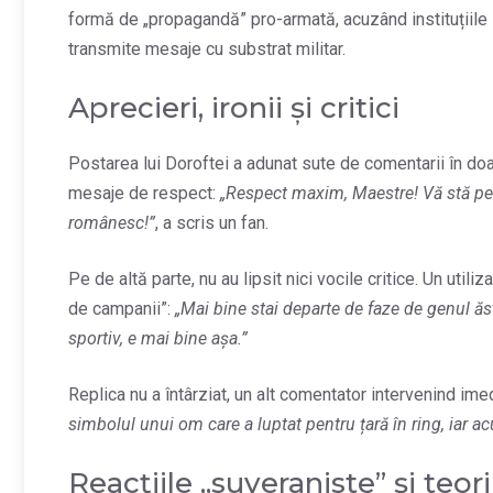
formă de „propagandă” pro-armată, acuzând instituțiile 
transmite mesaje cu substrat militar.
Aprecieri, ironii și critici
Postarea lui Doroftei a adunat sute de comentarii în doar 
mesaje de respect:
„Respect maxim, Maestre! Vă stă perf
românesc!”
, a scris un fan.
Pe de altă parte, nu au lipsit nici vocile critice. Un util
de campanii”:
„Mai bine stai departe de faze de genul ă
sportiv, e mai bine așa.”
Replica nu a întârziat, un alt comentator intervenind ime
simbolul unui om care a luptat pentru țară în ring, iar a
Reacțiile „suveraniste” și teori