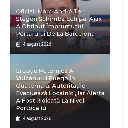
Oficial! Marc-André Ter
Stegen Schimbă Echipa. Ajax
A Obținut Împrumutul
Portarului De La Barcelona
4 august 2026
Erupție Puternică A
Vulcanului Fuego În
Guatemala. Autoritățile
Evacuează Localnici, Iar Alerta
A Fost Ridicată La Nivel
Portocaliu
4 august 2026