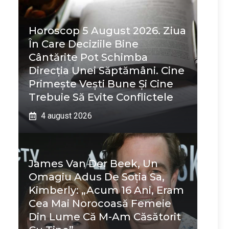
Horoscop 5 August 2026. Ziua
În Care Deciziile Bine
Cântărite Pot Schimba
Direcția Unei Săptămâni. Cine
Primește Vești Bune Și Cine
Trebuie Să Evite Conflictele
4 august 2026
James Van Der Beek, Un
Omagiu Adus De Soția Sa,
Kimberly: „Acum 16 Ani, Eram
Cea Mai Norocoasă Femeie
Din Lume Că M-Am Căsătorit