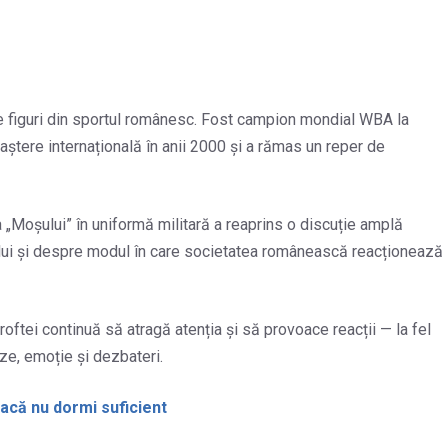
e figuri din sportul românesc. Fost campion mondial WBA la
tere internațională în anii 2000 și a rămas un reper de
a „Moșului” în uniformă militară a reaprins o discuție amplă
tului și despre modul în care societatea românească reacționează
roftei continuă să atragă atenția și să provoace reacții — la fel
uze, emoție și dezbateri.
acă nu dormi suficient