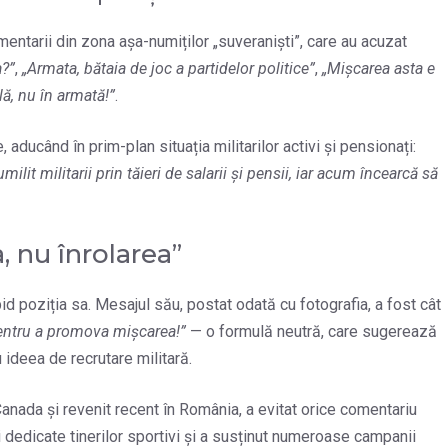
entarii din zona așa-numiților „suveraniști”, care au acuzat
a?”
,
„Armata, bătaia de joc a partidelor politice”
,
„Mișcarea asta e
lă, nu în armată!”
.
, aducând în prim-plan situația militarilor activi și pensionați:
it militarii prin tăieri de salarii și pensii, iar acum încearcă să
 nu înrolarea”
apid poziția sa. Mesajul său, postat odată cu fotografia, a fost cât
entru a promova mișcarea!”
— o formulă neutră, care sugerează
nu ideea de recrutare militară.
Canada și revenit recent în România, a evitat orice comentariu
uni dedicate tinerilor sportivi și a susținut numeroase campanii