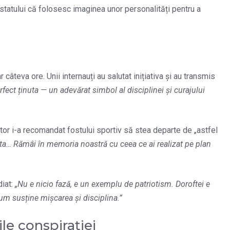
statului că folosesc imaginea unor personalități pentru a
câteva ore. Unii internauți au salutat inițiativa și au transmis
ect ținuta — un adevărat simbol al disciplinei și curajului
izator i-a recomandat fostului sportiv să stea departe de „astfel
sta… Rămâi în memoria noastră cu ceea ce ai realizat pe plan
diat:
„Nu e nicio fază, e un exemplu de patriotism. Doroftei e
cum susține mișcarea și disciplina.”
ile conspirației