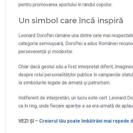
pentru promovarea sportului în rândul copiilor.
Un simbol care încă inspiră
Leonard Doroftei rămâne una dintre cele mai respectat
categoria semiușoară, Doroftei a adus României recunoaș
perseverență și modestie.
Chiar dacă gestul său a fost interpretat diferit, imagine
despre rolul personalităților publice în campaniile sta
la simbolurile legate de armată și patriotism.
Indiferent de interpretări, un lucru este cert: Leonard Do
ca în ring, unde fiecare apariție a sa era urmată de apla
VEZI ȘI –
Creierul tău poate îmbătrâni mai repede d