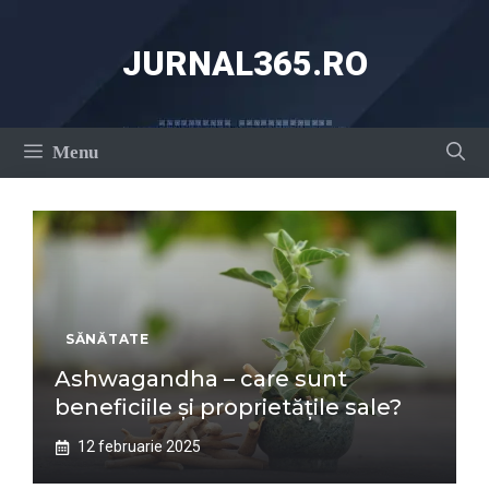
Sari
la
JURNAL365.RO
conținut
Menu
SĂNĂTATE
Ashwagandha – care sunt
beneficiile și proprietățile sale?
12 februarie 2025