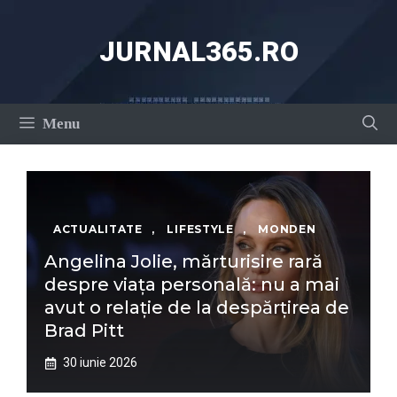
Sari
la
JURNAL365.RO
conținut
Menu
ACTUALITATE
,
LIFESTYLE
,
MONDEN
Angelina Jolie, mărturisire rară
despre viața personală: nu a mai
avut o relație de la despărțirea de
Brad Pitt
30 iunie 2026