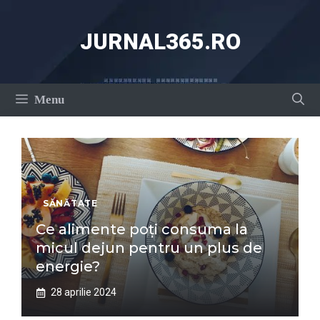
Sari
la
JURNAL365.RO
conținut
Menu
SĂNĂTATE
Ce alimente poți consuma la
micul dejun pentru un plus de
energie?
28 aprilie 2024