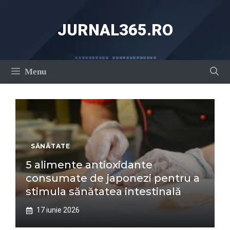
Sari
la
JURNAL365.RO
conținut
Menu
SĂNĂTATE
5 alimente antioxidante
consumate de japonezi pentru a
stimula sănătatea intestinală
17 iunie 2026