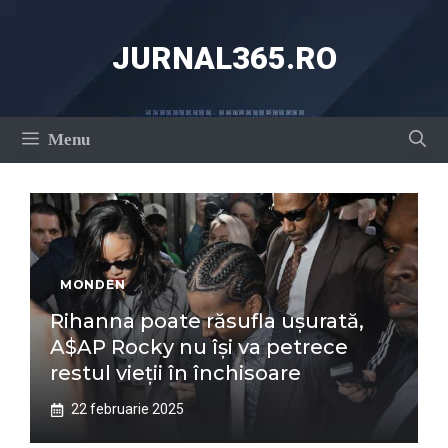
Sari
la
JURNAL365.RO
conținut
Menu
MONDEN
Rihanna poate răsufla ușurată,
A$AP Rocky nu își va petrece
restul vieții în închisoare
22 februarie 2025