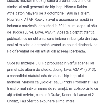
succes muzica, moda și cultura urbană, devenind un
simbol al noii generații de hip-hop. Născut Rakim
Athelaston Mayers pe 3 octombrie 1988 în Harlem,
New York, A$AP Rocky a avut o ascensiune rapidă în
industria muzicală, debutând în 2011 cu mixtape-ul său
de succes „Live. Love. A$AP”. Acesta a captat atenția
publicului cu un stil unic, care îmbina influențele din trap,
soul și muzica electronică, având un sound distinctiv ce
l-a diferențiat de alți artiști din aceeași perioadă.
Sucesul mixtape-ului l-a propulsat în vârful scenei, iar
primul său album de studio, „Long. Live. A$AP” (2013),
a consolidat statutul său de star al hip-hop-ului
mondial. Melodii ca „Goldie” sau „F**kin’ Problems” l-au
transformat într-un nume de referință, iar colaborările cu
alți artiști celebri, cum ar fi Drake, Kendrick Lamar și 2
Chainz, i-au oferit o expunere și mai mare.