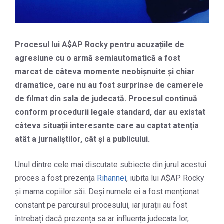
Procesul lui A$AP Rocky pentru acuzațiile de
agresiune cu o armă semiautomatică a fost
marcat de câteva momente neobișnuite și chiar
dramatice, care nu au fost surprinse de camerele
de filmat din sala de judecată. Procesul continuă
conform procedurii legale standard, dar au existat
câteva situații interesante care au captat atenția
atât a jurnaliștilor, cât și a publicului.
Unul dintre cele mai discutate subiecte din jurul acestui
proces a fost prezența
Rihannei
, iubita lui A$AP Rocky
și mama copiilor săi. Deși numele ei a fost menționat
constant pe parcursul procesului, iar jurații au fost
întrebați dacă prezența sa ar influența judecata lor,