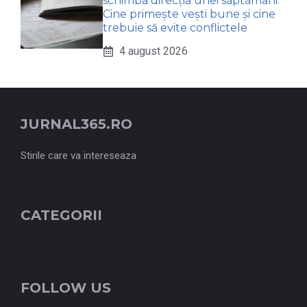
schimba direcția unei săptămâni.
Cine primește vești bune și cine
trebuie să evite conflictele
4 august 2026
JURNAL365.RO
Stirile care va intereseaza
CATEGORII
FOLLOW US