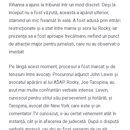
Rihanna a ajuns la tribunal într-un mod discret. Deși la
început nu a fost văzută, aceasta a apărut ulterior,
stârnind un mic freamăt în sală. A fost adusă prin intrări
restricționate și a stat între mama și sora lui Rocky, iar
prezența sa a fost aproape trecătoare, nefiind un punct
de atracție major pentru jurnaliști, care nu au observat-o
imediat.
Pe lângă acest moment, procesul a fost marcat și de
tensiuni între avocați. Procurorul adjunct John Lewin și
avocatul apărării al lui A$AP Rocky, Joe Tacopina, au
avut mai multe confruntări verbale intense. Lewin,
cunoscut pentru stilul său perseverent și hotărât, și
Tacopina, avocat din New York care este și un
comentator TV cunoscut, s-au certat vehement atât în
instanță, cât și în afacerea de judecată. După o dispută
verbală aprinsă, cei doi au fost separați de un alt