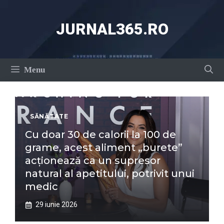
Sari
la
JURNAL365.RO
conținut
Menu
SĂNĂTATE
Cu doar 30 de calorii la 100 de
grame, acest aliment „burete”
acționează ca un supresor
natural al apetitului, potrivit unui
medic
29 iunie 2026