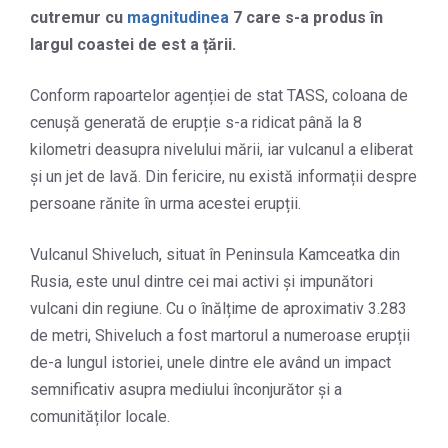
cutremur cu
magnitudinea
7 care s-a produs în
largul coastei de est a țării.
Conform rapoartelor agenției de stat TASS, coloana de
cenușă generată de erupție s-a ridicat până la 8
kilometri deasupra nivelului mării, iar vulcanul a eliberat
și un jet de lavă. Din fericire, nu există informații despre
persoane rănite în urma acestei erupții.
Vulcanul Shiveluch, situat în Peninsula Kamceatka din
Rusia, este unul dintre cei mai activi și impunători
vulcani din regiune. Cu o înălțime de aproximativ 3.283
de metri, Shiveluch a fost martorul a numeroase erupții
de-a lungul istoriei, unele dintre ele având un impact
semnificativ asupra mediului înconjurător și a
comunităților locale.