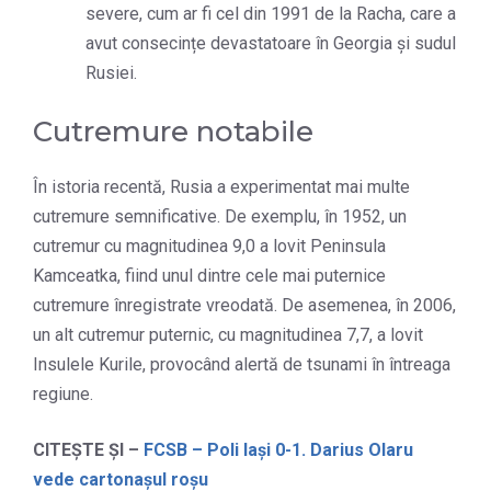
severe, cum ar fi cel din 1991 de la Racha, care a
avut consecințe devastatoare în Georgia și sudul
Rusiei.
Cutremure notabile
În istoria recentă, Rusia a experimentat mai multe
cutremure semnificative. De exemplu, în 1952, un
cutremur cu magnitudinea 9,0 a lovit Peninsula
Kamceatka, fiind unul dintre cele mai puternice
cutremure înregistrate vreodată. De asemenea, în 2006,
un alt cutremur puternic, cu magnitudinea 7,7, a lovit
Insulele Kurile, provocând alertă de tsunami în întreaga
regiune.
CITEȘTE ȘI –
FCSB – Poli Iași 0-1. Darius Olaru
vede cartonașul roșu