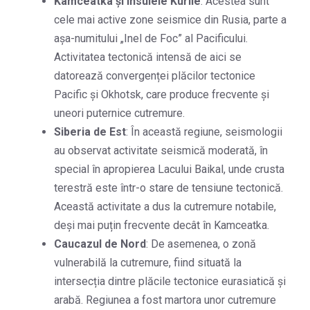
Kamceatka și Insulele Kurile
: Acestea sunt
cele mai active zone seismice din Rusia, parte a
așa-numitului „Inel de Foc” al Pacificului.
Activitatea tectonică intensă de aici se
datorează convergenței plăcilor tectonice
Pacific și Okhotsk, care produce frecvente și
uneori puternice cutremure.
Siberia de Est
: În această regiune, seismologii
au observat activitate seismică moderată, în
special în apropierea Lacului Baikal, unde crusta
terestră este într-o stare de tensiune tectonică.
Această activitate a dus la cutremure notabile,
deși mai puțin frecvente decât în Kamceatka.
Caucazul de Nord
: De asemenea, o zonă
vulnerabilă la cutremure, fiind situată la
intersecția dintre plăcile tectonice eurasiatică și
arabă. Regiunea a fost martora unor cutremure