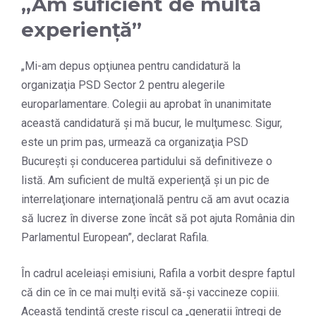
„Am suficient de multă
experienţă”
„Mi-am depus opţiunea pentru candidatură la
organizaţia PSD Sector 2 pentru alegerile
europarlamentare. Colegii au aprobat în unanimitate
această candidatură şi mă bucur, le mulţumesc. Sigur,
este un prim pas, urmează ca organizaţia PSD
Bucureşti şi conducerea partidului să definitiveze o
listă. Am suficient de multă experienţă şi un pic de
interrelaţionare internaţională pentru că am avut ocazia
să lucrez în diverse zone încât să pot ajuta România din
Parlamentul European”, declarat Rafila.
În cadrul aceleiași emisiuni, Rafila a vorbit despre faptul
că din ce în ce mai mulți evită să-și vaccineze copiii.
Această tendință crește riscul ca „generații întregi de