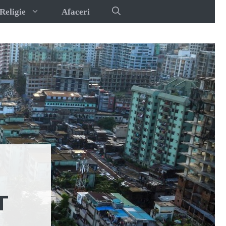
Religie
Afaceri
T