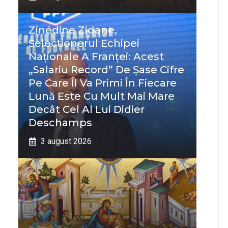
Zinédine Zidane,
Selecționerul Echipei
Naționale A Franței: Acest
„salariu Record” De Șase Cifre
Pe Care Îl Va Primi În Fiecare
Lună Este Cu Mult Mai Mare
Decât Cel Al Lui Didier
Deschamps
3 august 2026