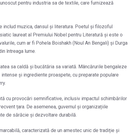
cunoscut pentru industria sa de textile, care furnizează
 includ muzica, dansul și literatura. Poetul și filozoful
siatic laureat al Premiului Nobel pentru Literatură și este o
tivalurile, cum ar fi Pohela Boishakh (Noul An Bengali) și Durga
din întreaga lume.
tea sa caldă și bucătăria sa variată. Mâncărurile bengaleze
 intense și ingrediente proaspete, cu preparate populare
rry.
ă cu provocări semnificative, inclusiv impactul schimbărilor
frecvent țara. De asemenea, guvernul și organizațiile
te de sărăcie și dezvoltare durabilă.
marcabilă, caracterizată de un amestec unic de tradiție și