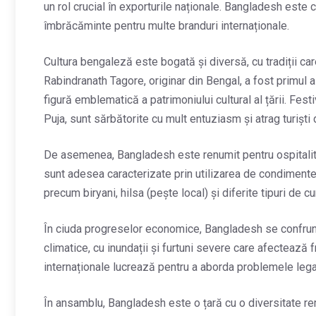
un rol crucial în exporturile naționale. Bangladesh este 
îmbrăcăminte pentru multe branduri internaționale.
Cultura bengaleză este bogată și diversă, cu tradiții care
Rabindranath Tagore, originar din Bengal, a fost primul a
figură emblematică a patrimoniului cultural al țării. Fes
Puja, sunt sărbătorite cu mult entuziasm și atrag turiști 
De asemenea, Bangladesh este renumit pentru ospitalita
sunt adesea caracterizate prin utilizarea de condimente
precum biryani, hilsa (pește local) și diferite tipuri de cu
În ciuda progreselor economice, Bangladesh se confrunt
climatice, cu inundații și furtuni severe care afectează 
internaționale lucrează pentru a aborda problemele lega
În ansamblu, Bangladesh este o țară cu o diversitate re