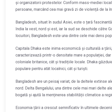
și organizatorii protestelor. Conform mass-mediei local
persoane, marcând cea mai gravă zi de violență de la în
Bangladesh, situat în sudul Asiei, este o țară fascinantă
India la vest, nord și est, iar la sud se deschide către
locuitori, Bangladesh este una dintre cele mai dens popu
Capitala Dhaka este inima economică și culturală a țării,
caracterizează printr-o densitate mare a populației, dar ș
coloniale britanice, cât și tradițiile locale. Dhaka găzdu
populare pentru atât localnici, cât și turiști.
Bangladesh are un peisaj variat, de la deltele extinse a
nord. Delta Bengalului, una dintre cele mai mari delte al
bogată și ajută la menținerea stabilității climatice a regiu
Economia țării a crescut semnificativ în ultimele decen