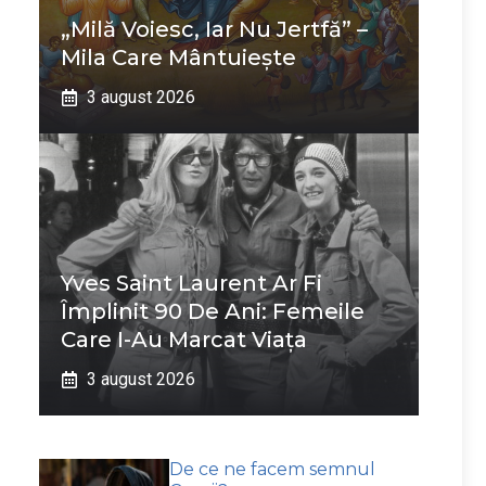
„Milă Voiesc, Iar Nu Jertfă” –
Mila Care Mântuiește
3 august 2026
Yves Saint Laurent Ar Fi
Împlinit 90 De Ani: Femeile
Care I-Au Marcat Viața
3 august 2026
De ce ne facem semnul