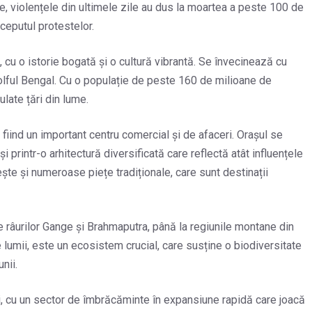
e, violențele din ultimele zile au dus la moartea a peste 100 de
ceputul protestelor.
, cu o istorie bogată și o cultură vibrantă. Se învecinează cu
 Golful Bengal. Cu o populație de peste 160 de milioane de
late țări din lume.
 fiind un important centru comercial și de afaceri. Orașul se
i printr-o arhitectură diversificată care reflectă atât influențele
iește și numeroase piețe tradiționale, care sunt destinații
le râurilor Gange și Brahmaputra, până la regiunile montane din
e lumii, este un ecosistem crucial, care susține o biodiversitate
nii.
ii, cu un sector de îmbrăcăminte în expansiune rapidă care joacă