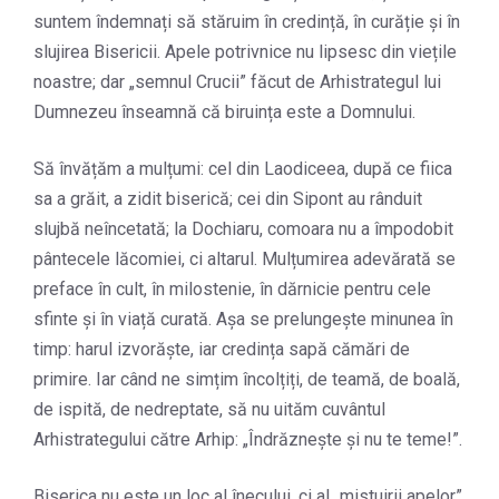
suntem îndemnați să stăruim în credință, în curăție și în
slujirea Bisericii. Apele potrivnice nu lipsesc din viețile
noastre; dar „semnul Crucii” făcut de Arhistrategul lui
Dumnezeu înseamnă că biruința este a Domnului.
Să învățăm a mulțumi: cel din Laodiceea, după ce fiica
sa a grăit, a zidit biserică; cei din Sipont au rânduit
slujbă neîncetată; la Dochiaru, comoara nu a împodobit
pântecele lăcomiei, ci altarul. Mulțumirea adevărată se
preface în cult, în milostenie, în dărnicie pentru cele
sfinte și în viață curată. Așa se prelungește minunea în
timp: harul izvorăște, iar credința sapă cămări de
primire. Iar când ne simțim încolțiți, de teamă, de boală,
de ispită, de nedreptate, să nu uităm cuvântul
Arhistrategului către Arhip: „Îndrăznește și nu te teme!”.
Biserica nu este un loc al înecului, ci al „mistuirii apelor”