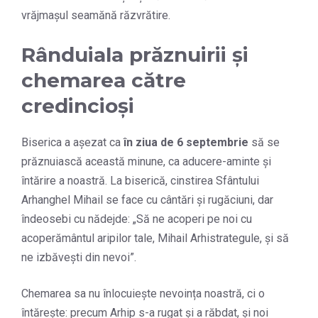
vrăjmașul seamănă răzvrătire.
Rânduiala prăznuirii și
chemarea către
credincioși
Biserica a așezat ca
în ziua de 6 septembrie
să se
prăznuiască această minune, ca aducere-aminte și
întărire a noastră. La biserică, cinstirea Sfântului
Arhanghel Mihail se face cu cântări și rugăciuni, dar
îndeosebi cu nădejde: „Să ne acoperi pe noi cu
acoperământul aripilor tale, Mihail Arhistrategule, și să
ne izbăvești din nevoi”.
Chemarea sa nu înlocuiește nevoința noastră, ci o
întărește: precum Arhip s-a rugat și a răbdat, și noi