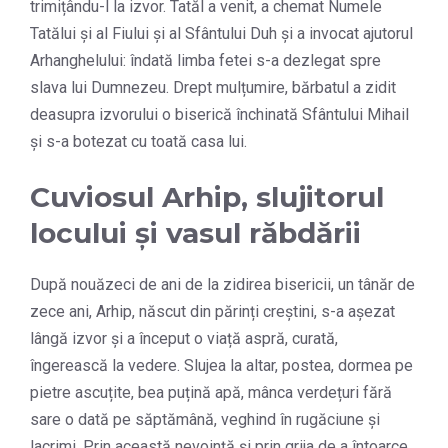
trimițându-l la izvor. Tatăl a venit, a chemat Numele
Tatălui și al Fiului și al Sfântului Duh și a invocat ajutorul
Arhanghelului: îndată limba fetei s-a dezlegat spre
slava lui Dumnezeu. Drept mulțumire, bărbatul a zidit
deasupra izvorului o biserică închinată Sfântului Mihail
și s-a botezat cu toată casa lui.
Cuviosul Arhip, slujitorul
locului și vasul răbdării
După nouăzeci de ani de la zidirea bisericii, un tânăr de
zece ani, Arhip, născut din părinți creștini, s-a așezat
lângă izvor și a început o viață aspră, curată,
îngerească la vedere. Slujea la altar, postea, dormea pe
pietre ascuțite, bea puțină apă, mânca verdețuri fără
sare o dată pe săptămână, veghind în rugăciune și
lacrimi. Prin această nevoință și prin grija de a întoarce