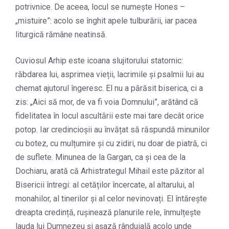
potrivnice. De aceea, locul se numește Hones –
„mistuire”: acolo se înghit apele tulburării, iar pacea
liturgică rămâne neatinsă.
Cuviosul Arhip este icoana slujitorului statornic:
răbdarea lui, asprimea vieții, lacrimile și psalmii lui au
chemat ajutorul îngeresc. El nu a părăsit biserica, ci a
zis: „Aici să mor, de va fi voia Domnului”, arătând că
fidelitatea în locul ascultării este mai tare decât orice
potop. Iar credincioșii au învățat să răspundă minunilor
cu botez, cu mulțumire și cu zidiri, nu doar de piatră, ci
de suflete. Minunea de la Gargan, ca și cea de la
Dochiaru, arată că Arhistrategul Mihail este păzitor al
Bisericii întregi: al cetăților încercate, al altarului, al
monahilor, al tinerilor și al celor nevinovați. El întărește
dreapta credință, rușinează planurile rele, înmulțește
lauda lui Dumnezeu și așază rânduială acolo unde