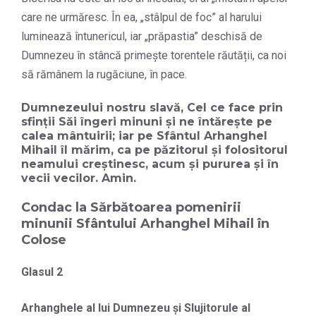
care ne urmăresc. În ea, „stâlpul de foc” al harului
luminează întunericul, iar „prăpastia” deschisă de
Dumnezeu în stâncă primește torentele răutății, ca noi
să rămânem la rugăciune, în pace.
Dumnezeului nostru slavă, Cel ce face prin
sfinții Săi îngeri minuni și ne întărește pe
calea mântuirii; iar pe Sfântul Arhanghel
Mihail îl mărim, ca pe păzitorul și folositorul
neamului creștinesc, acum și pururea și în
vecii vecilor. Amin.
Condac la Sărbătoarea pomenirii
minunii Sfântului Arhanghel Mihail în
Colose
Glasul 2
Arhanghele al lui Dumnezeu şi Slujitorule al