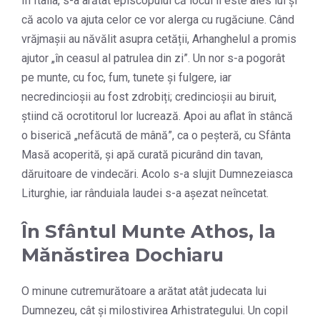
În Italia, s-a arătat episcopului că locul îi este ales lui și
că acolo va ajuta celor ce vor alerga cu rugăciune. Când
vrăjmașii au năvălit asupra cetății, Arhanghelul a promis
ajutor „în ceasul al patrulea din zi”. Un nor s-a pogorât
pe munte, cu foc, fum, tunete și fulgere, iar
necredincioșii au fost zdrobiți; credincioșii au biruit,
știind că ocrotitorul lor lucrează. Apoi au aflat în stâncă
o biserică „nefăcută de mână”, ca o peșteră, cu Sfânta
Masă acoperită, și apă curată picurând din tavan,
dăruitoare de vindecări. Acolo s-a slujit Dumnezeiasca
Liturghie, iar rânduiala laudei s-a așezat neîncetat.
În Sfântul Munte Athos, la
Mănăstirea Dochiaru
O minune cutremurătoare a arătat atât judecata lui
Dumnezeu, cât și milostivirea Arhistrategului. Un copil