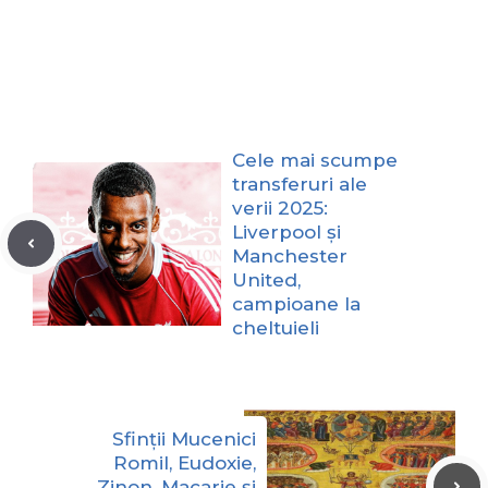
Cele mai scumpe
transferuri ale
verii 2025:
Liverpool și
Manchester
United,
campioane la
cheltuieli
Sfinții Mucenici
Romil, Eudoxie,
Zinon, Macarie și