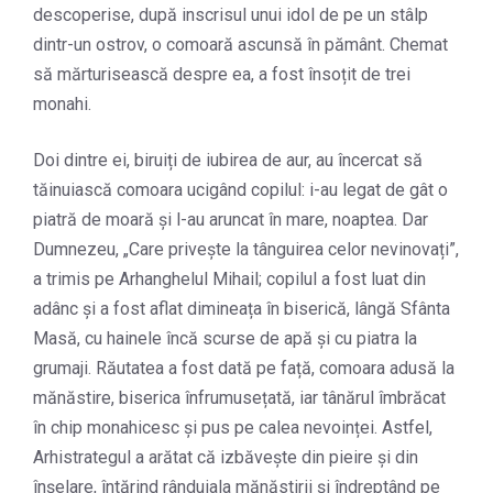
descoperise, după inscrisul unui idol de pe un stâlp
dintr-un ostrov, o comoară ascunsă în pământ. Chemat
să mărturisească despre ea, a fost însoțit de trei
monahi.
Doi dintre ei, biruiți de iubirea de aur, au încercat să
tăinuiască comoara ucigând copilul: i-au legat de gât o
piatră de moară și l-au aruncat în mare, noaptea. Dar
Dumnezeu, „Care privește la tânguirea celor nevinovați”,
a trimis pe Arhanghelul Mihail; copilul a fost luat din
adânc și a fost aflat dimineața în biserică, lângă Sfânta
Masă, cu hainele încă scurse de apă și cu piatra la
grumaji. Răutatea a fost dată pe față, comoara adusă la
mănăstire, biserica înfrumusețată, iar tânărul îmbrăcat
în chip monahicesc și pus pe calea nevoinței. Astfel,
Arhistrategul a arătat că izbăvește din pieire și din
înșelare, întărind rânduiala mănăstirii și îndreptând pe