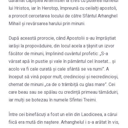
dărâmat capiștea Artemisiei la Efes cu puterea numelui
lui Hristos, iar în Herotop, împreună cu ceilalți apostoli,
a prorocit cercetarea locului de către Sfântul Arhanghel
Mihail și revărsarea harului prin minuni.
După această prorocie, când Apostolii s-au împrăștiat
iarăși la propovăduire, din locul acela a țâșnit un izvor
făcător de minuni, împlinind cuvântul profetic: „S-a
vărsat apă în pustie și vale în pământul cel însetat… și
acolo va fi cale curată și cale sfântă se va numi”. A
început să vină popor mult, credincioși și necredincioși,
chemat de minuni „ca de o trâmbiță cu glas mare”. Cei
care beau sau se spălau cu credință primeau tămăduiri,
iar mulți se botezau în numele Sfintei Treimi.
Între cei binefăcuți a fost un elin din Laodiceea, a cărui
fiică era mută din naștere. Arhanghelul i s-a arătat în vis,