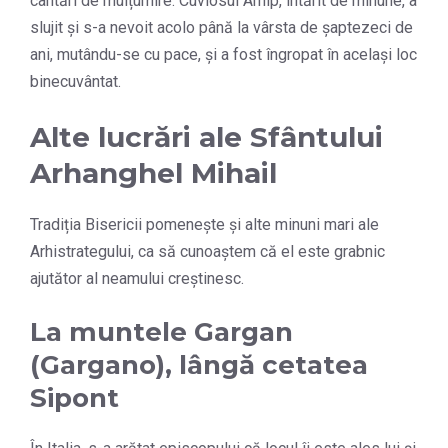
cântări de mulțumire. Cuviosul Arhip, întărit de minune, a
slujit și s-a nevoit acolo până la vârsta de șaptezeci de
ani, mutându-se cu pace, și a fost îngropat în același loc
binecuvântat.
Alte lucrări ale Sfântului
Arhanghel Mihail
Tradiția Bisericii pomenește și alte minuni mari ale
Arhistrategului, ca să cunoaștem că el este grabnic
ajutător al neamului creștinesc.
La muntele Gargan
(Gargano), lângă cetatea
Sipont