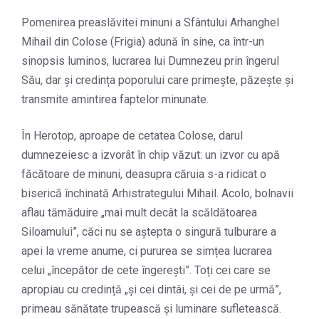
Pomenirea preaslăvitei minuni a Sfântului Arhanghel
Mihail din Colose (Frigia) adună în sine, ca într-un
sinopsis luminos, lucrarea lui Dumnezeu prin îngerul
Său, dar și credința poporului care primește, păzește și
transmite amintirea faptelor minunate.
În Herotop, aproape de cetatea Colose, darul
dumnezeiesc a izvorât în chip văzut: un izvor cu apă
făcătoare de minuni, deasupra căruia s-a ridicat o
biserică închinată Arhistrategului Mihail. Acolo, bolnavii
aflau tămăduire „mai mult decât la scăldătoarea
Siloamului”, căci nu se aștepta o singură tulburare a
apei la vreme anume, ci pururea se simțea lucrarea
celui „începător de cete îngerești”. Toți cei care se
apropiau cu credință „și cei dintâi, și cei de pe urmă”,
primeau sănătate trupească și luminare sufletească.