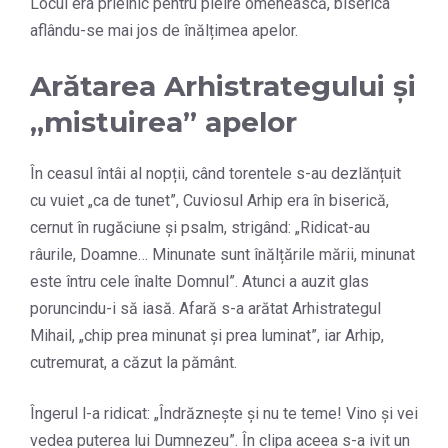
Locul era prielnic pentru pieire omenească, biserica
aflându-se mai jos de înălțimea apelor.
Arătarea Arhistrategului și
„mistuirea” apelor
În ceasul întâi al nopții, când torentele s-au dezlănțuit
cu vuiet „ca de tunet”, Cuviosul Arhip era în biserică,
cernut în rugăciune și psalm, strigând: „Ridicat-au
râurile, Doamne… Minunate sunt înălțările mării, minunat
este întru cele înalte Domnul”. Atunci a auzit glas
poruncindu-i să iasă. Afară s-a arătat Arhistrategul
Mihail, „chip prea minunat și prea luminat”, iar Arhip,
cutremurat, a căzut la pământ.
Îngerul l-a ridicat: „Îndrăznește și nu te teme! Vino și vei
vedea puterea lui Dumnezeu”. În clipa aceea s-a ivit un