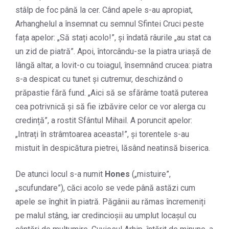
stâlp de foc până la cer. Când apele s-au apropiat,
Arhanghelul a însemnat cu semnul Sfintei Cruci peste
fața apelor: „Să stați acolo!”, și îndată râurile „au stat ca
un zid de piatră”. Apoi, întorcându-se la piatra uriașă de
lângă altar, a lovit-o cu toiagul, însemnând crucea: piatra
s-a despicat cu tunet și cutremur, deschizând o
prăpastie fără fund. „Aici să se sfărâme toată puterea
cea potrivnică și să fie izbăvire celor ce vor alerga cu
credință”, a rostit Sfântul Mihail. A poruncit apelor:
„Intrați în strâmtoarea aceasta!”, și torentele s-au
mistuit în despicătura pietrei, lăsând neatinsă biserica.
De atunci locul s-a numit
Hones
(„mistuire”,
„scufundare”), căci acolo se vede până astăzi cum
apele se înghit în piatră. Păgânii au rămas încremeniți
pe malul stâng, iar credincioșii au umplut locașul cu