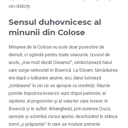
cei rătăciți.
Sensul duhovnicesc al
minunii din Colose
Minunea de la Colose nu este doar povestire de
demult, ci oglindă pentru toate veacurile. Izvorul de
acolo, „mai mult decât Siloamul”, simbolizează harul
care curge neîncetat în Biserică. La Siloam, tămăduirea
era după o tulburare anume; aici, darul lucrează
„totdeauna” în cei ce se apropie cu credință. Râurile
pornite împotriva bisericii sunt chipul patimilor, al
ispitelor, al prigonirilor și al valurilor care lovesc în
Biserică și în suflet: Arhanghelul, prin puterea Crucii,
oprește și schimbă cursul apelor, deschizând în stânca
inimii „o prăpastie” în care se mistuie pornirile