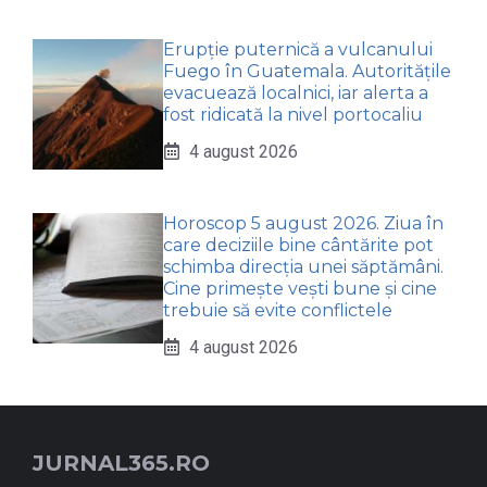
Erupție puternică a vulcanului
Fuego în Guatemala. Autoritățile
evacuează localnici, iar alerta a
fost ridicată la nivel portocaliu
4 august 2026
Horoscop 5 august 2026. Ziua în
care deciziile bine cântărite pot
schimba direcția unei săptămâni.
Cine primește vești bune și cine
trebuie să evite conflictele
4 august 2026
JURNAL365.RO