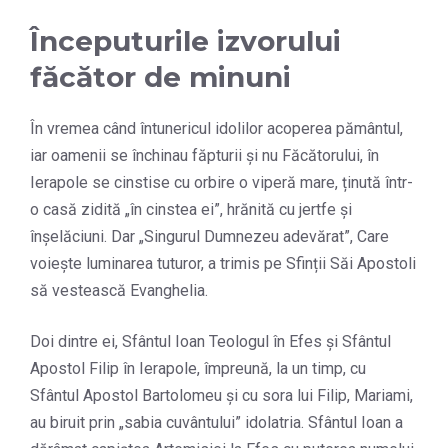
Începuturile izvorului
făcător de minuni
În vremea când întunericul idolilor acoperea pământul,
iar oamenii se închinau făpturii și nu Făcătorului, în
Ierapole se cinstise cu orbire o viperă mare, ținută într-
o casă zidită „în cinstea ei”, hrănită cu jertfe și
înșelăciuni. Dar „Singurul Dumnezeu adevărat”, Care
voiește luminarea tuturor, a trimis pe Sfinții Săi Apostoli
să vestească Evanghelia.
Doi dintre ei, Sfântul Ioan Teologul în Efes și Sfântul
Apostol Filip în Ierapole, împreună, la un timp, cu
Sfântul Apostol Bartolomeu și cu sora lui Filip, Mariami,
au biruit prin „sabia cuvântului” idolatria. Sfântul Ioan a