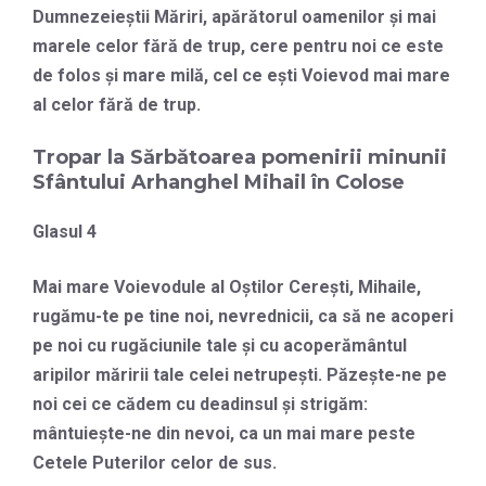
Dumnezeieştii Măriri, apărătorul oamenilor şi mai
marele celor fără de trup, cere pentru noi ce este
de folos şi mare milă, cel ce eşti Voievod mai mare
al celor fără de trup.
Tropar la Sărbătoarea pomenirii minunii
Sfântului Arhanghel Mihail în Colose
Glasul 4
Mai mare Voievodule al Oştilor Cereşti, Mihaile,
rugămu-te pe tine noi, nevrednicii, ca să ne acoperi
pe noi cu rugăciunile tale şi cu acoperământul
aripilor măririi tale celei netrupeşti. Păzeşte-ne pe
noi cei ce cădem cu deadinsul şi strigăm:
mântuieşte-ne din nevoi, ca un mai mare peste
Cetele Puterilor celor de sus.