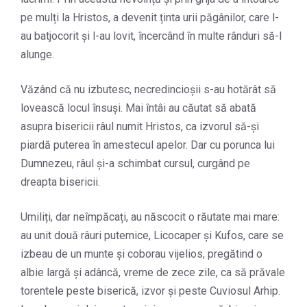
pe mulți la Hristos, a devenit ținta urii păgânilor, care l-
au batjocorit și l-au lovit, încercând în multe rânduri să-l
alunge.
Văzând că nu izbutesc, necredincioșii s-au hotărât să
lovească locul însuși. Mai întâi au căutat să abată
asupra bisericii râul numit Hristos, ca izvorul să-și
piardă puterea în amestecul apelor. Dar cu porunca lui
Dumnezeu, râul și-a schimbat cursul, curgând pe
dreapta bisericii.
Umiliți, dar neîmpăcați, au născocit o răutate mai mare:
au unit două râuri puternice, Licocaper și Kufos, care se
izbeau de un munte și coborau vijelios, pregătind o
albie largă și adâncă, vreme de zece zile, ca să prăvale
torentele peste biserică, izvor și peste Cuviosul Arhip.