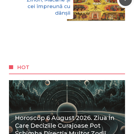
cei împreună cu
dânșii
HOT
Horoscop 6 August 2026. Ziua În
Care Deciziile Curajoase Pot
Schimba Direcția Multor Zodii.