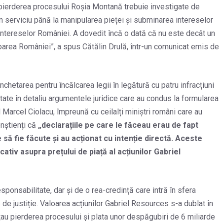
a pierderea procesului Roșia Montană trebuie investigate de
în serviciu până la manipularea pieței și subminarea intereselor
a intereselor României. A dovedit încă o dată că nu este decât un
avoarea României”, a spus Cătălin Drulă, într-un comunicat emis de
hetarea pentru încălcarea legii în legătură cu patru infracțiuni
ntate în detaliu argumentele juridice care au condus la formularea
arcel Ciolacu, împreună cu ceilalți miniștri români care au
onștienți că
„declarațiile pe care le făceau erau de fapt
 să fie făcute și au acționat cu intenție directă. Aceste
ativ asupra prețului de piață al acțiunilor Gabriel
ponsabilitate, dar și de o rea-credință care intră în sfera
le de justiție. Valoarea acțiunilor Gabriel Resources s-a dublat în
țau pierderea procesului și plata unor despăgubiri de 6 miliarde