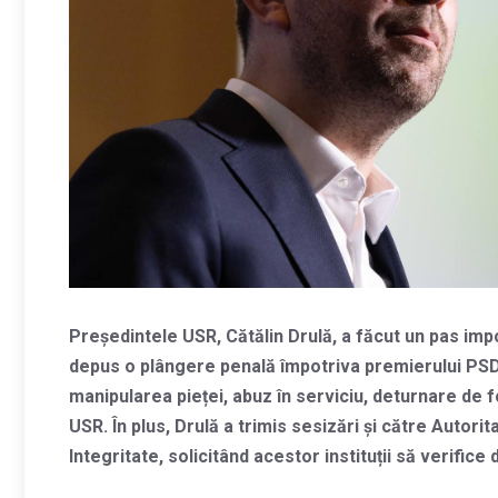
Președintele USR, Cătălin Drulă, a făcut un pas imp
depus o plângere penală împotriva premierului PSD
manipularea pieței, abuz în serviciu, deturnare de f
USR. În plus, Drulă a trimis sesizări și către Autor
Integritate, solicitând acestor instituții să verific