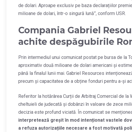
de dolari. Aproape exclusiv pe baza declarațiilor premi
milioane de dolari, într-o singură lună”, conform USR.
Compania Gabriel Resour
achite despăgubirile Ro
Prin intermediul unui comunicat postat pe bursa de la 
aproximativ două milioane de dolari americani și estimează
până la finalul lunii mai. Gabriel Resources intenționează
precum și capacitatea de a obține fonduri pentru a-și ach
Referitor la hotărârea Curții de Arbitraj Comercial de 
cheltuieli de judecată și dobânzi în valoare de zece mi
decizia este profund viciată. În comunicat se mențion
interpretează greșit în mod intenționat vastele d
a refuza autorizațiile necesare a fost motivată pol