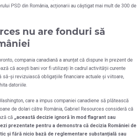
erului PSD din România, acționarii au câștigat mai mult de 300 de
ces nu are fonduri să
mâniei
Toronto, compania canadiană a anunțat că dispune în prezent de
 că acești bani vor fi utilizați în cadrul activității curente
 să-și revizuiască obligațiile financiare actuale și viitoare,
ita datoriile.
la Washington, care a impus companiei canadiene să plătească
lioane de dolari către România, Gabriel Resources consideră că
ează că
„această decizie ignoră în mod flagrant sau
ovezi prezentate pentru a demonstra că decizia României de
itic și fără nicio bază de reglementare substanțială sau