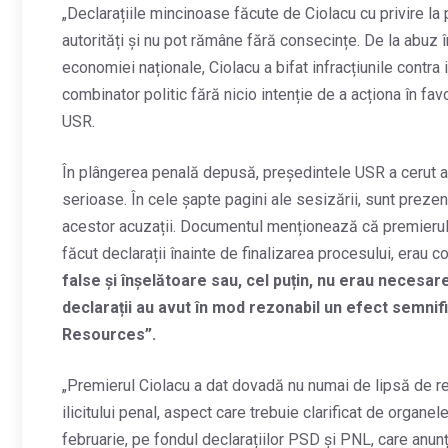
„Declarațiile mincinoase făcute de Ciolacu cu privire l
autorități și nu pot rămâne fără consecințe. De la abuz 
economiei naționale, Ciolacu a bifat infracțiunile contr
combinator politic fără nicio intenție de a acționa în f
USR.
În plângerea penală depusă, președintele USR a cerut anc
serioase. În cele șapte pagini ale sesizării, sunt preze
acestor acuzații. Documentul menționează că premierul M
făcut declarații înainte de finalizarea procesului, erau c
false și înșelătoare sau, cel puțin, nu erau necesare
declarații au avut în mod rezonabil un efect semnific
Resources”.
„Premierul Ciolacu a dat dovadă nu numai de lipsă de res
ilicitului penal, aspect care trebuie clarificat de organe
februarie, pe fondul declarațiilor PSD și PNL, care anun