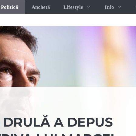
Politică
Anchetă
Lifestyle
Info
N DRULĂ A DEPUS