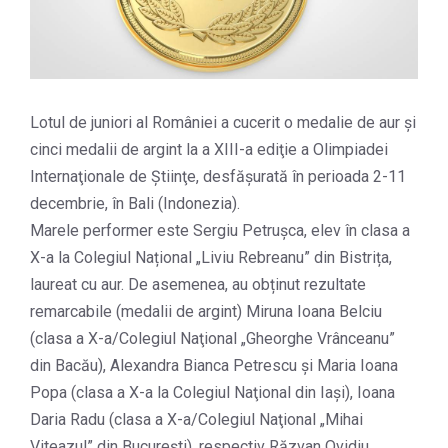
Lotul de juniori al României a cucerit o medalie de aur și
cinci medalii de argint la a XIII-a ediţie a Olimpiadei
Internaţionale de Ştiinţe, desfăşurată în perioada 2-11
decembrie, în Bali (Indonezia).
Marele performer este Sergiu Petrușca, elev în clasa a
X-a la Colegiul Național „Liviu Rebreanu” din Bistrița,
laureat cu aur. De asemenea, au obținut rezultate
remarcabile (medalii de argint) Miruna Ioana Belciu
(clasa a X-a/Colegiul Naţional „Gheorghe Vrânceanu”
din Bacău), Alexandra Bianca Petrescu și Maria Ioana
Popa (clasa a X-a la Colegiul Naţional din Iași), Ioana
Daria Radu (clasa a X-a/Colegiul Naţional „Mihai
Viteazul” din București), respectiv Răzvan Ovidiu