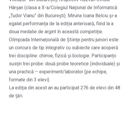
Hârșan (clasa a X-a/Colegiul Naţional de Informatică
„Tudor Vianu” din București). Miruna Ioana Belciu și-a
egalat performanța de la ediția anterioară, fiind la a
doua medalie de argint în această competiție.
Olimpiada Internaţională de Ştiinţe pentru juniori este
un concurs de tip integrativ cu subiecte care acoperă
trei discipline: chimie, fizică şi biologie. Participanții
susţin trei probe: două probe teoretice (individuale) şi
una practică – experiment/laborator (pe echipe,
formate din 3 elevi).
La ediţia din acest an au participat 276 de elevi din 48
de ţări.