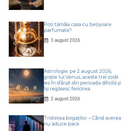
Poți tămâia casa cu bețișoare
parfumate?
3 august 2026
Astrologie: pe 2 august 2026,
grație lui Venus, aceste trei zodii
ies în sfârșit din perioada dificilă și
își regăsesc fericirea
2 august 2026
Tristețea bogaților – Când averea
nu aduce pace