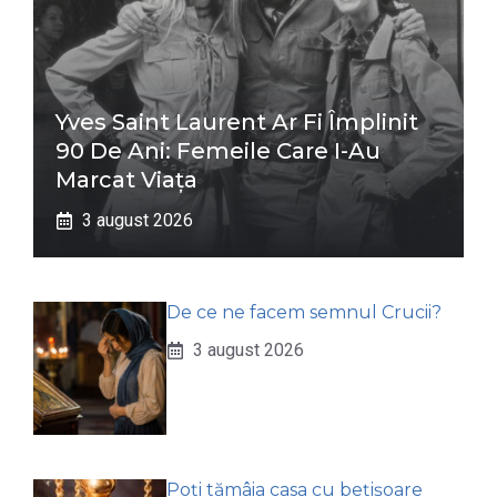
Yves Saint Laurent Ar Fi Împlinit
90 De Ani: Femeile Care I-Au
Marcat Viața
3 august 2026
De ce ne facem semnul Crucii?
3 august 2026
Poți tămâia casa cu bețișoare