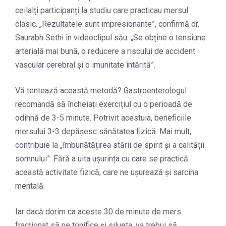
ceilalți participanți la studiu care practicau mersul
clasic. „Rezultatele sunt impresionante”, confirmă dr.
Saurabh Sethi în videoclipul său. „Se obține o tensiune
arterială mai bună, o reducere a riscului de accident
vascular cerebral și o imunitate întărită”.
Vă tentează această metodă? Gastroenterologul
recomandă să încheiați exercițiul cu o perioadă de
odihnă de 3-5 minute. Potrivit acestuia, beneficiile
mersului 3-3 depășesc sănătatea fizică. Mai mult,
contribuie la „îmbunătățirea stării de spirit și a calității
somnului”. Fără a uita ușurința cu care se practică
această activitate fizică, care ne ușurează și sarcina
mentală.
Iar dacă dorim ca aceste 30 de minute de mers
fracționat să ne tonifice și silueta, va trebui să