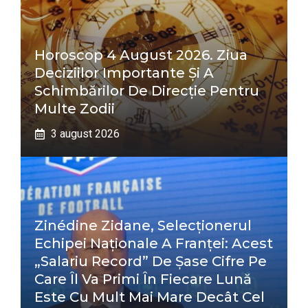
Horoscop 4 August 2026. Ziua
Deciziilor Importante Și A
Schimbărilor De Direcție Pentru
Multe Zodii
3 august 2026
Zinédine Zidane, Selecționerul
Echipei Naționale A Franței: Acest
„salariu Record” De Șase Cifre Pe
Care Îl Va Primi În Fiecare Lună
Este Cu Mult Mai Mare Decât Cel