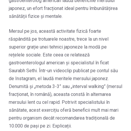
gastroenterolog american laudă beneficiile mersului
japonez, un efort fracționat ideal pentru îmbunătățirea
sănătății fizice și mentale.
Mersul pe jos, această activitate fizică foarte
răspândită pe trotuarele noastre, trece la un nivel
superior grație unei tehnici japoneze la modă pe
rețelele sociale. Este ceea ce relatează
gastroenterologul american și specialistul în ficat
Saurabh Sethi. Într-un videoclip publicat pe contul său
de Instagram, el laudă meritele mersului japonez.
Denumită și „metoda 3-3” sau „interval walking” (mersul
fracționat, în română), aceasta constă în alternarea
mersului lent cu cel rapid. Potrivit specialistului în
sănătate, acest exercițiu oferă beneficii mult mai mari
pentru organism decât recomandarea tradițională de
10.000 de pași pe zi. Explicații.