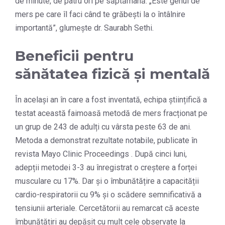
de minute, de patru ori pe săptămână. „Este genul de
mers pe care îl faci când te grăbești la o întâlnire
importantă”, glumește dr. Saurabh Sethi.
Beneficii pentru
sănătatea fizică și mentală
În același an în care a fost inventată, echipa științifică a
testat această faimoasă metodă de mers fracționat pe
un grup de 243 de adulți cu vârsta peste 63 de ani.
Metoda a demonstrat rezultate notabile, publicate în
revista Mayo Clinic Proceedings . După cinci luni,
adepții metodei 3-3 au înregistrat o creștere a forței
musculare cu 17%. Dar și o îmbunătățire a capacității
cardio-respiratorii cu 9% și o scădere semnificativă a
tensiunii arteriale. Cercetătorii au remarcat că aceste
îmbunătățiri au depășit cu mult cele observate la