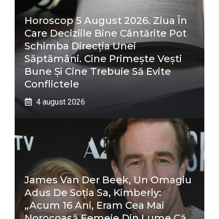
Horoscop 5 August 2026. Ziua În
Care Deciziile Bine Cântărite Pot
Schimba Direcția Unei
Săptămâni. Cine Primește Vești
Bune Și Cine Trebuie Să Evite
Conflictele
4 august 2026
James Van Der Beek, Un Omagiu
Adus De Soția Sa, Kimberly:
„Acum 16 Ani, Eram Cea Mai
Norocoasă Femeie Din Lume Că