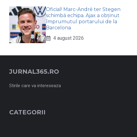
Oficial! Marc-André ter Stegen
schimbă echipa. Ajax a obținut
împrumutul portarului de la
Barcelona
4 august 2026
JURNAL365.RO
Stirile care va intereseaza
CATEGORII