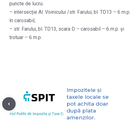
puncte de lucru:
– intersecție Al. Voinicului /str. Farului, bl. TD13 – 6 m.p.
în carosabil;
– str. Farului, bl. TD13, scara D – carosabil – 6 m.p. și
trotuar – 6 m.p.
Impozitele și
taxele locale se
pot achita doar
după plata
amenzilor.