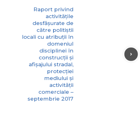
Raport privind
activitățile
desfășurate de
către politiștii
locali cu atribuții în
domeniul
disciplinei în
construcții și
afișajului stradal,
protecției
mediului și
activității
comerciale –
septembrie 2017