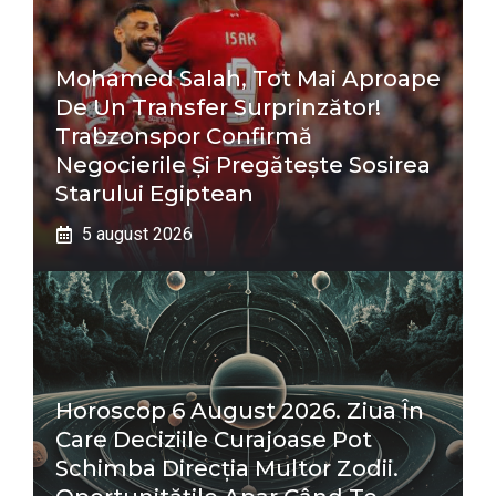
Mohamed Salah, Tot Mai Aproape
De Un Transfer Surprinzător!
Trabzonspor Confirmă
Negocierile Și Pregătește Sosirea
Starului Egiptean
5 august 2026
Horoscop 6 August 2026. Ziua În
Care Deciziile Curajoase Pot
Schimba Direcția Multor Zodii.