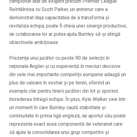
campionat atât de exigent precum Premier League.
Reîntâlnirea cu Scott Parker, un antrenor care a
demonstrat deja capacitatea de a transforma și
revitaliza echipa, poate fi cheia unei sinergii productive,
iar colaborarea lor ar putea ajuta Burnley să-și atingă
obiectivele ambițioase.
Prezența unui jucător cu peste 90 de selecții în
naționala Angliei și cu experiență în meciuri decisive
din cele mai importante competiții europene adaugă un
plus de valoare în vestiar și pe teren, oferind un
exemplu clar pentru tinerii jucători din lot și sporind
încrederea întregii echipe. În plus, Kyle Walker vine într-
un moment în care Burnley caută stabilitate și
continuitate în prima ligă engleză, iar aportul său poate
reprezenta exact acea componentă de veteranat care
să ajute la consolidarea unui grup competitiv și