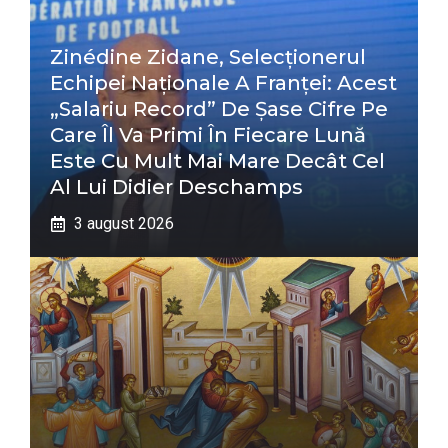
Zinédine Zidane, Selecționerul
Echipei Naționale A Franței: Acest
„salariu Record” De Șase Cifre Pe
Care Îl Va Primi În Fiecare Lună
Este Cu Mult Mai Mare Decât Cel
Al Lui Didier Deschamps
3 august 2026