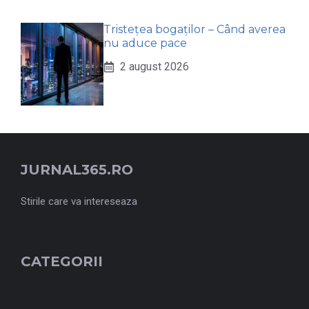
Tristețea bogaților – Când averea
nu aduce pace
2 august 2026
JURNAL365.RO
Stirile care va intereseaza
CATEGORII