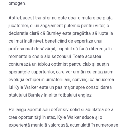
omogen.
Astfel, acest transfer nu este doar o mutare pe piața
jucătorilor, ci un angajament puternic pentru viitor, o
declarație clară că Burnley este pregătită să lupte la
cel mai înalt nivel, beneficiind de expertiza unui
profesionist desăvârșit, capabil să facă diferența în
momentele cheie ale sezonului. Toate acestea
conturează un tablou optimist pentru club și susțin
speranțele suporterilor, care vor urmări cu entuziasm
evoluția echipei în următorii ani, convinși că aducerea
lui Kyle Walker este un pas major spre consolidarea
statutului Burnley în elita fotbalului englez.
Pe lângă aportul său defensiv solid și abilitatea de a
crea oportunități în atac, Kyle Walker aduce și o
experiență mentală valoroasă, acumulată în numeroase