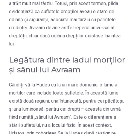
a trăit mult mai târziu. Totuși, prin acest termen, pilda
evidențiază că sufletele drepților aveau o stare de
odihnă și siguranță, asociată mai târziu cu părintele
credinței. Avraam devine astfel reperul universal al
dreptății, chiar dacă odihna drepților existase înaintea
lui.
Legătura dintre iadul morților
și sânul lui Avraam
Gândiți-vă la Hades ca la un mare domeniu: o lume a
morților care include toate sufletele. În această lume
există două regiuni: una întunecată, pentru cei păcătoși,
și una luminoasă, pentru cei drepți – aceasta din urmă
fiind numită „sânul lui Avraam”. Este o diferențiere a
stării sufletului, nu a locului fizic. În acest context,
Hristos, prin coborârea Sa la Hades după răstignire,