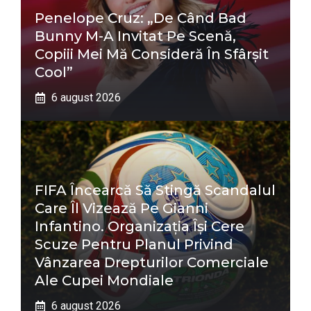
Penelope Cruz: „De Când Bad
Bunny M-A Invitat Pe Scenă,
Copiii Mei Mă Consideră În Sfârșit
Cool”
6 august 2026
FIFA Încearcă Să Stingă Scandalul
Care Îl Vizează Pe Gianni
Infantino. Organizația Își Cere
Scuze Pentru Planul Privind
Vânzarea Drepturilor Comerciale
Ale Cupei Mondiale
6 august 2026