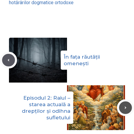
hotărârilor dogmatice ortodoxe
În fața răutății
omenești
Episodul 2: Raiul –
starea actuală a
drepților și odihna
sufletului