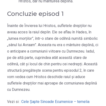
Hristos, dar nu mântuirea deplină.
Concluzie episod 1
Înainte de Învierea lui Hristos, sufletele drepților nu
aveau acces la raiul deplin. Ele se aflau în Hades, în
„lumea morților”, într-o stare de odihnă numită simbolic
„sânul lui Avraam”. Aceasta nu era o mântuire deplină, ci
o anticipare a comuniunii viitoare cu Dumnezeu. Iadul,
pe de altă parte, cuprindea atât această stare de
odihnă, cât și locul de chin pentru cei nedrepți. Această
structură pregătește scena pentru episodul 2, în care
vom vedea cum Hristos deschide raiul și aduce
sufletele drepților mai aproape de comuniunea deplină
cu Dumnezeu.
Vezi si :
Cele Șapte Sinoade Ecumenice – temelia