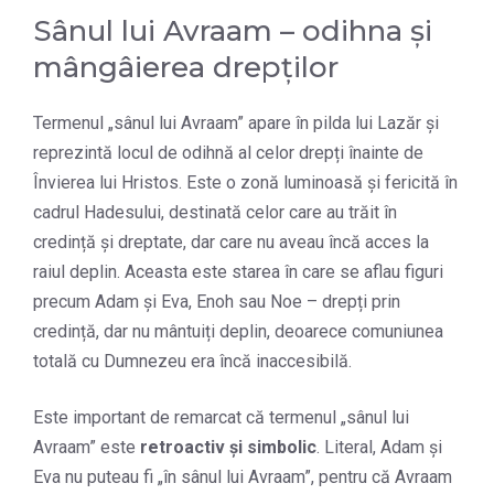
Sânul lui Avraam – odihna și
mângâierea drepților
Termenul „sânul lui Avraam” apare în pilda lui Lazăr și
reprezintă locul de odihnă al celor drepți înainte de
Învierea lui Hristos. Este o zonă luminoasă și fericită în
cadrul Hadesului, destinată celor care au trăit în
credință și dreptate, dar care nu aveau încă acces la
raiul deplin. Aceasta este starea în care se aflau figuri
precum Adam și Eva, Enoh sau Noe – drepți prin
credință, dar nu mântuiți deplin, deoarece comuniunea
totală cu Dumnezeu era încă inaccesibilă.
Este important de remarcat că termenul „sânul lui
Avraam” este
retroactiv și simbolic
. Literal, Adam și
Eva nu puteau fi „în sânul lui Avraam”, pentru că Avraam