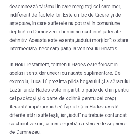
desemnează tărâmul în care merg toți cei care mor,
indiferent de faptele lor. Este un loc de tăcere și de
așteptare, în care sufletele nu pot trăi în comuniune
deplină cu Dumnezeu, dar nici nu sunt încă judecate
definitiv. Aceasta este esența „iadului morților”: o stare
intermediară, necesară până la venirea lui Hristos.
În Noul Testament, termenul Hades este folosit în
același sens, dar uneori cu nuanțe suplimentare. De
exemplu, Luca 16 prezintă pilda bogatului și a săracului
Lazăr, unde Hades este împărțit: o parte de chin pentru
cei păcătoși și o parte de odihnă pentru cei drepți.
Această împărțire indică faptul că în Hades există
diferite stări sufletești, iar „iadul” nu trebuie confundat
cu chinul veșnic, ci mai degrabă cu starea de separare
de Dumnezeu.