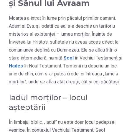
și Sânul lui Avraam
Moartea a intrat în lume prin păcatul primilor oameni,
Adam și Eva, și, odată cu ea, s-a deschis un teritoriu
misterios al existenței – lumea morților. Înainte de
Învierea lui Hristos, sufletele nu aveau acces direct la
comuniunea deplină cu Dumnezeu. Ele se aflau într-o
stare intermediară, numită
Șeol
în Vechiul Testament și
Hades
în Noul Testament. Termenii nu descriu un loc
unic de chin, cum s-ar putea crede, ci întreaga „lume a
morților”, unde se aflau atât drepții, cât și cei păcătoși.
Iadul morților – locul
așteptării
În limbajul biblic, „iadul” nu este doar locul pedepsei
veșnice. În contextul Vechiului Testament, Șeol