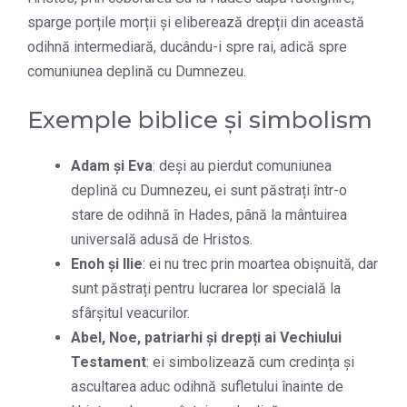
sparge porțile morții și eliberează drepții din această
odihnă intermediară, ducându-i spre rai, adică spre
comuniunea deplină cu Dumnezeu.
Exemple biblice și simbolism
Adam și Eva
: deși au pierdut comuniunea
deplină cu Dumnezeu, ei sunt păstrați într-o
stare de odihnă în Hades, până la mântuirea
universală adusă de Hristos.
Enoh și Ilie
: ei nu trec prin moartea obișnuită, dar
sunt păstrați pentru lucrarea lor specială la
sfârșitul veacurilor.
Abel, Noe, patriarhi și drepți ai Vechiului
Testament
: ei simbolizează cum credința și
ascultarea aduc odihnă sufletului înainte de