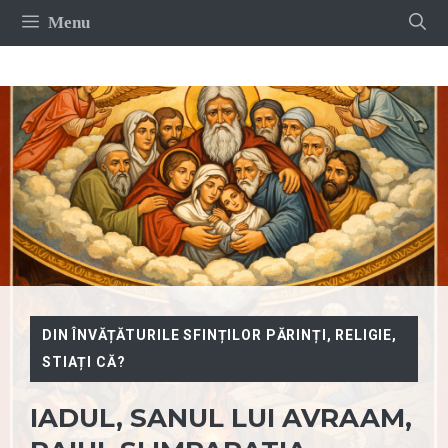
Sari
Menu
la
conținut
DIN ÎNVĂȚĂTURILE SFINȚILOR PĂRINȚI
,
RELIGIE
,
STIAȚI CĂ?
IADUL, SANUL LUI AVRAAM,