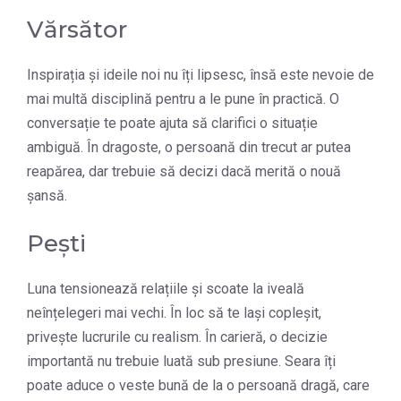
Vărsător
Inspirația și ideile noi nu îți lipsesc, însă este nevoie de
mai multă disciplină pentru a le pune în practică. O
conversație te poate ajuta să clarifici o situație
ambiguă. În dragoste, o persoană din trecut ar putea
reapărea, dar trebuie să decizi dacă merită o nouă
șansă.
Pești
Luna tensionează relațiile și scoate la iveală
neînțelegeri mai vechi. În loc să te lași copleșit,
privește lucrurile cu realism. În carieră, o decizie
importantă nu trebuie luată sub presiune. Seara îți
poate aduce o veste bună de la o persoană dragă, care