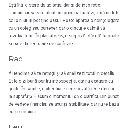
Ești într-o stare de agitație, dar și de inspirație.
Comunicarea este atuul tău principal astăzi, însă nu toți
cei din jur îți pot ține pasul. Poate apărea o neînțelegere
cu un coleg sau partener, dar o discuție calmă va
rezolva totul. În plan afectiv, o surpriză plăcută te poate
scoate dintr-o stare de confuzie.
Rac
Ai tendința să te retragi și să analizezi totul în detaliu.
Este o zi bună pentru introspecție, dar nu exagera cu
grijile. În familie, o chestiune nerezolvată iese din nou
la suprafață – acum e momentul să o clarifici. Din punct
de vedere financiar, se anunță stabilitate, dar nu te baza
pe promisiuni.
Leu