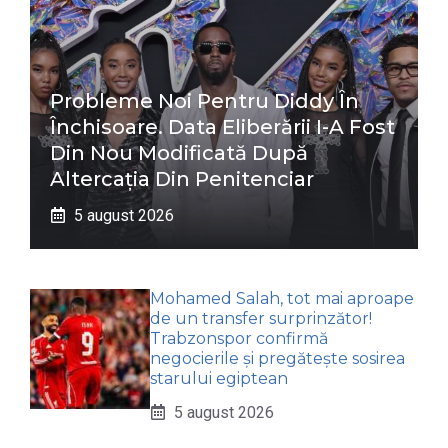
Probleme Noi Pentru Diddy În
Închisoare. Data Eliberării I-A Fost
Din Nou Modificată După
Altercația Din Penitenciar
5 august 2026
Mohamed Salah, tot mai aproape
de un transfer surprinzător!
Trabzonspor confirmă
negocierile și pregătește sosirea
starului egiptean
5 august 2026