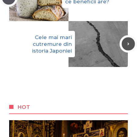
ce beneficii are?
Cele mai mari
cutremure din
istoria Japoniei
HOT