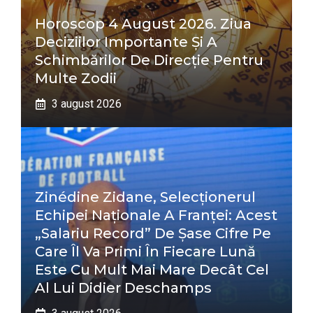
Horoscop 4 August 2026. Ziua
Deciziilor Importante Și A
Schimbărilor De Direcție Pentru
Multe Zodii
3 august 2026
Zinédine Zidane, Selecționerul
Echipei Naționale A Franței: Acest
„salariu Record” De Șase Cifre Pe
Care Îl Va Primi În Fiecare Lună
Este Cu Mult Mai Mare Decât Cel
Al Lui Didier Deschamps