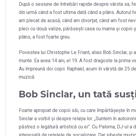
După o sesiune de întrebări rapide despre vârsta sa, feat-
din urmă când a fost ultima dată când a plâns. Autorul hit
am plecat de acasă, când am divorțat, când am fost nevo
pleci cu două valize, părăsești casa cu mama și copiii și
plâns, a fost foarte greu.
Povestea lui Christophe Le Friant, alias Bob Sinclar, și a
munte. Ea avea 14 ani, el 19. A fost dragoste la prima 
Au împreună doi copii. Raphaël, acum în vârstă de 25 de
muzică.
Bob Sinclar, un tată susț
Foarte apropiat de copiii săi, cu care împărtășește în m
Sinclar a vorbit și despre relația lor. „Suntem în autoir
păstrez o legătură artistică cu ei”. Cu Paloma, DJ-ul a 
interesată de rețelele de socializare. Dar iubește muz