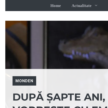
Sari
Home
Actualitate
la
conținut
MONDEN
DUPĂ ȘAPTE ANI,