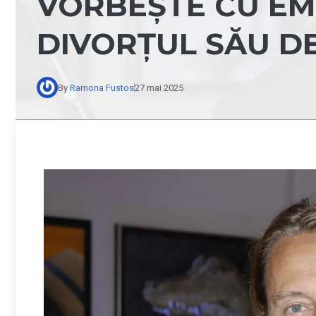
VORBEȘTE CU EM
DIVORȚUL SĂU D
By
Ramona Fustos
27 mai 2025