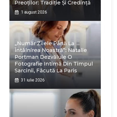
Preoților: Tradiție Și Credință
1 august 2026
„Număr Zilele Până La
Întâlnirea Noastră”: Natalie
Portman Dezvăluie O
Fotografie Intimă Din Timpul
Sarcinii, Făcută La Paris
31 iulie 2026