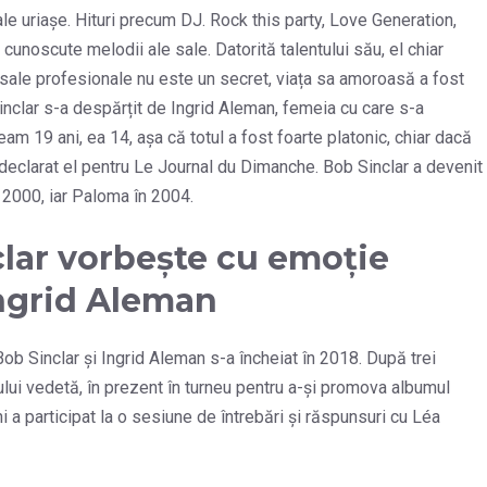
ale uriașe. Hituri precum DJ. Rock this party, Love Generation,
cunoscute melodii ale sale. Datorită talentului său, el chiar
 sale profesionale nu este un secret, viața sa amoroasă a fost
inclar s-a despărțit de Ingrid Aleman, femeia cu care s-a
eam 19 ani, ea 14, așa că totul a fost foarte platonic, chiar dacă
 a declarat el pentru Le Journal du Dimanche. Bob Sinclar a devenit
n 2000, iar Paloma în 2004.
clar vorbește cu emoție
Ingrid Aleman
ob Sinclar și Ingrid Aleman s-a încheiat în 2018. După trei
ului vedetă, în prezent în turneu pentru a-și promova albumul
i a participat la o sesiune de întrebări și răspunsuri cu Léa