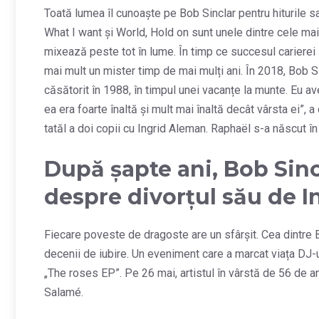
Toată lumea îl cunoaște pe Bob Sinclar pentru hiturile s
What I want și World, Hold on sunt unele dintre cele mai 
mixează peste tot în lume. În timp ce succesul carierei
mai mult un mister timp de mai mulți ani. În 2018, Bob S
căsătorit în 1988, în timpul unei vacanțe la munte. Eu av
ea era foarte înaltă și mult mai înaltă decât vârsta ei”,
tatăl a doi copii cu Ingrid Aleman. Raphaël s-a născut î
După șapte ani, Bob Sin
despre divorțul său de 
Fiecare poveste de dragoste are un sfârșit. Cea dintre B
decenii de iubire. Un eveniment care a marcat viața DJ-
„The roses EP”. Pe 26 mai, artistul în vârstă de 56 de an
Salamé.