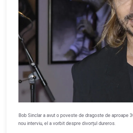
Bob Sinclar a avut o poveste de dragoste de aproape 30 
nou interviu, el a vorbit despre divorțul dureros.