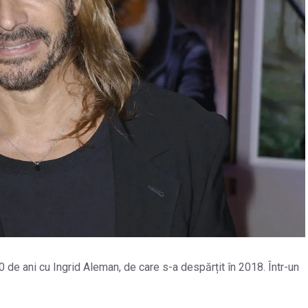
de ani cu Ingrid Aleman, de care s-a despărțit în 2018. Într-un