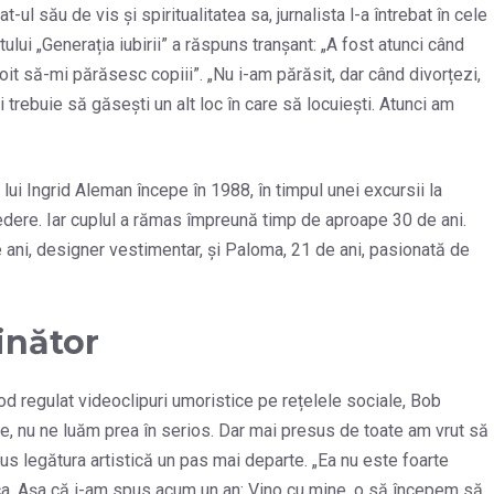
ul său de vis și spiritualitatea sa, jurnalista l-a întrebat în cele
ului „Generația iubirii” a răspuns tranșant: „A fost atunci când
it să-mi părăsesc copiii”. „Nu i-am părăsit, dar când divorțezi,
 trebuie să găsești un alt loc în care să locuiești. Atunci am
 lui Ingrid Aleman începe în 1988, în timpul unei excursii la
vedere. Iar cuplul a rămas împreună timp de aproape 30 de ani.
 ani, designer vestimentar, și Paloma, 21 de ani, pasionată de
inător
od regulat videoclipuri umoristice pe rețelele sociale, Bob
onie, nu ne luăm prea în serios. Dar mai presus de toate am vrut să
dus legătura artistică un pas mai departe. „Ea nu este foarte
ica. Așa că i-am spus acum un an: Vino cu mine, o să începem să