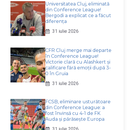
Universitatea Cluj, eliminată
din Conference League!
Bergodi a explicat ce a făcut
diferența
31 iulie 2026
CFR Cluj merge mai departe
în Conference League!
Victorie clară cu Alashkert și
calificare fără emoții după 3-
0 în Gruia
31 iulie 2026
FCSB, eliminare usturătoare
din Conference League: a
fost învinsă cu 4-1 de FK
Auda și părăsește Europa
31 iulie 2026