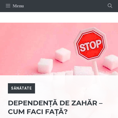
Sari
Menu
la
conținut
SĂNĂTATE
DEPENDENȚĂ DE ZAHĂR –
CUM FACI FAȚĂ?