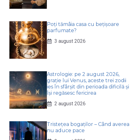
Poți tămâia casa cu bețișoare
parfumate?
3 august 2026
Astrologie: pe 2 august 2026,
grație lui Venus, aceste trei zodii
ies în sfârșit din perioada dificilă și
își regăsesc fericirea
2 august 2026
Tristețea bogaților – Când averea
nu aduce pace