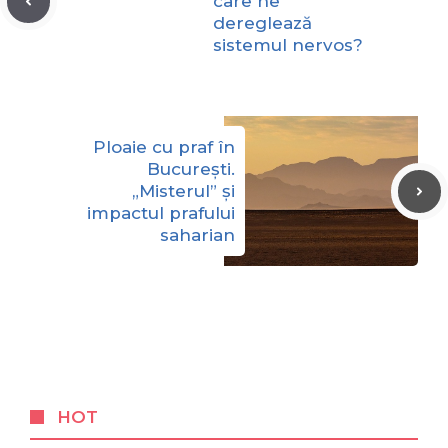
care ne
dereglează
sistemul nervos?
Ploaie cu praf în
București.
„Misterul” și
impactul prafului
saharian
HOT