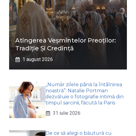
Atingerea Veșmintelor Preoților:
Tradiție Și Credință
1 august 2026
„Număr zilele până la întâlnirea
noastră”: Natalie Portman
dezvăluie o fotografie intimă din
timpul sarcinii, făcută la Paris
31 iulie 2026
De ce să alegi o băutură cu