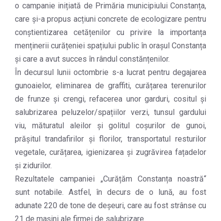
o campanie inițiată de Primăria municipiului Constanța,
care și-a propus acțiuni concrete de ecologizare pentru
conștientizarea cetățenilor cu privire la importanța
menținerii curățeniei spațiului public în orașul Constanța
și care a avut succes în rândul constănțenilor.
În decursul lunii octombrie s-a lucrat pentru degajarea
gunoaielor, eliminarea de graffiti, curățarea terenurilor
de frunze și crengi, refacerea unor garduri, cositul și
salubrizarea peluzelor/spațiilor verzi, tunsul gardului
viu, măturatul aleilor și golitul coșurilor de gunoi,
prășitul trandafirilor și florilor, transportatul resturilor
vegetale, curățarea, igienizarea și zugrăvirea fațadelor
și zidurilor.
Rezultatele campaniei „Curățăm Constanța noastră“
sunt notabile. Astfel, în decurs de o lună, au fost
adunate 220 de tone de deșeuri, care au fost strânse cu
21 de mașini ale firmei de salubrizare.