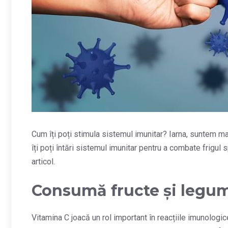
Cum îți poți stimula sistemul imunitar? Iarna, suntem m
îți poți întări sistemul imunitar pentru a combate frigul
articol.
Consumă fructe și legum
Vitamina C joacă un rol important în reacțiile imunologi