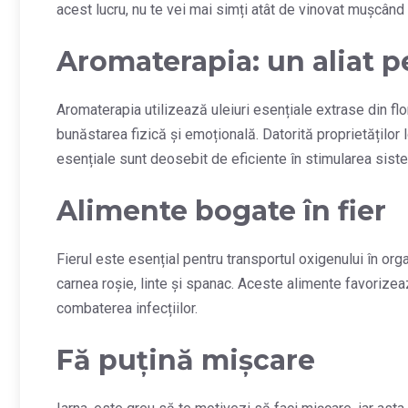
acest lucru, nu te vei mai simți atât de vinovat mușcând 
Aromaterapia: un aliat p
Aromaterapia utilizează uleiuri esențiale extrase din flori
bunăstarea fizică și emoțională. Datorită proprietăților lo
esențiale sunt deosebit de eficiente în stimularea siste
Alimente bogate în fier
Fierul este esențial pentru transportul oxigenului în orga
carnea roșie, linte și spanac. Aceste alimente favorizea
combaterea infecțiilor.
Fă puțină mișcare