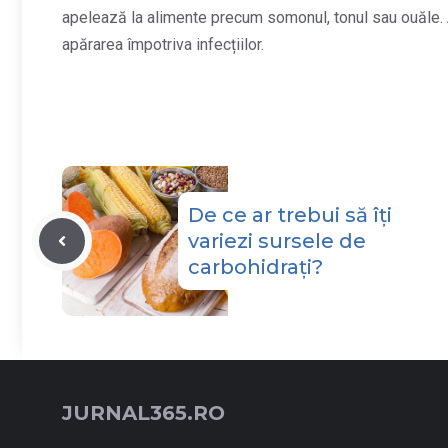
apelează la alimente precum somonul, tonul sau ouăle. 
apărarea împotriva infecțiilor.
De ce ar trebui să îți
variezi sursele de
carbohidrați?
JURNAL365.RO