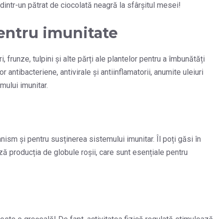
dintr-un pătrat de ciocolată neagră la sfârșitul mesei!
entru imunitate
, frunze, tulpini și alte părți ale plantelor pentru a îmbunătăți
r antibacteriene, antivirale și antiinflamatorii, anumite uleiuri
mului imunitar.
nism și pentru susținerea sistemului imunitar. Îl poți găsi în
ză producția de globule roșii, care sunt esențiale pentru