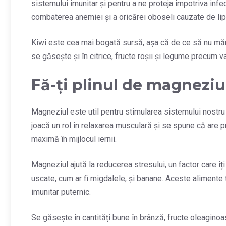
sistemului imunitar și pentru a ne proteja împotriva infec
combaterea anemiei și a oricărei oboseli cauzate de lips
Kiwi este cea mai bogată sursă, așa că de ce să nu mănâ
se găsește și în citrice, fructe roșii și legume precum va
Fă-ți plinul de magneziu
Magneziul este util pentru stimularea sistemului nostr
joacă un rol în relaxarea musculară și se spune că are pr
maximă în mijlocul iernii.
Magneziul ajută la reducerea stresului, un factor care îț
uscate, cum ar fi migdalele, și banane. Aceste alimente t
imunitar puternic.
Se găsește în cantități bune în brânză, fructe oleaginoas