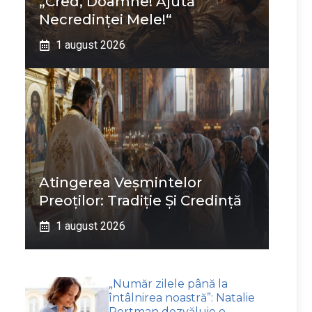
„Cred, Doamne! Ajută
Necredinţei Mele!“
1 august 2026
Atingerea Veșmintelor
Preoților: Tradiție Și Credință
1 august 2026
„Număr zilele până la
întâlnirea noastră”: Natalie
Portman dezvăluie o