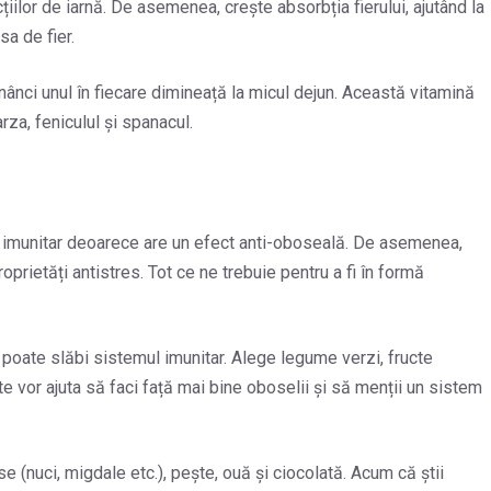
țiilor de iarnă. De asemenea, crește absorbția fierului, ajutând la
a de fier.
nci unul în fiecare dimineață la micul dejun. Această vitamină
rza, feniculul și spanacul.
u imunitar deoarece are un efect anti-oboseală. De asemenea,
oprietăți antistres. Tot ce ne trebuie pentru a fi în formă
i poate slăbi sistemul imunitar. Alege legume verzi, fructe
e vor ajuta să faci față mai bine oboselii și să menții un sistem
e (nuci, migdale etc.), pește, ouă și ciocolată. Acum că știi