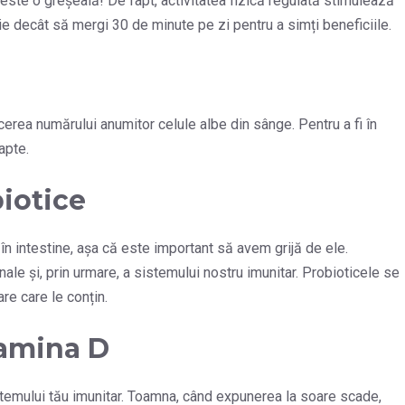
 este o greșeală! De fapt, activitatea fizică regulată stimulează
ie decât să mergi 30 de minute pe zi pentru a simți beneficiile.
erea numărului anumitor celule albe din sânge. Pentru a fi în
apte.
iotice
în intestine, așa că este important să avem grijă de ele.
nale și, prin urmare, a sistemului nostru imunitar. Probioticele se
re care le conțin.
tamina D
stemului tău imunitar. Toamna, când expunerea la soare scade,