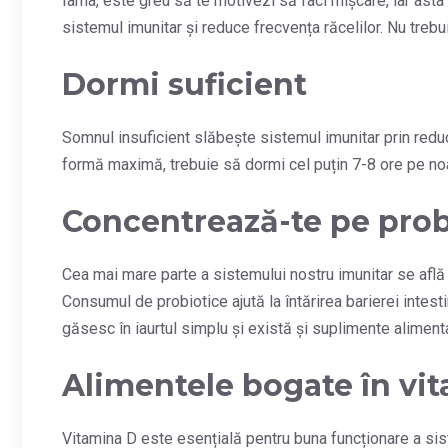
Iarna, este greu să te motivezi să faci mișcare, iar asta
sistemul imunitar și reduce frecvența răcelilor. Nu trebu
Dormi suficient
Somnul insuficient slăbește sistemul imunitar prin reduc
formă maximă, trebuie să dormi cel puțin 7-8 ore pe no
Concentrează-te pe prob
Cea mai mare parte a sistemului nostru imunitar se află 
Consumul de probiotice ajută la întărirea barierei intesti
găsesc în iaurtul simplu și există și suplimente alimenta
Alimentele bogate în vi
Vitamina D este esențială pentru buna funcționare a si