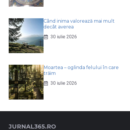
Când inima valorează mai mult
decât averea
30 iulie 2026
Moartea – oglinda felului în care
trăim
30 iulie 2026
JURNAL365.RO