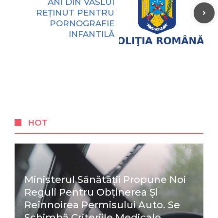
ANI DIN VASLUI
REȚINUT PENTRU
PORNOGRAFIE
INFANTILĂ
HOT
Ministerul Sănătății Propune Noi
Reguli Pentru Obținerea Și
Reînnoirea Permisului Auto. Se
Schimbă Criteriile Medicale