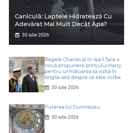
Caniculă: Laptele Hidratează Cu
Adevărat Mai Mult Decât Apa?
30 iulie 2026
Regele Charles al III-lea îi face o
nouă propunere prințului Harry
pentru următoarea sa vizită în
Anglia: iată despre ce este vorba
30 iulie 2026
Puterea lui Dumnezeu
30 iulie 2026