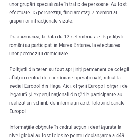
unor grupări specializate în trafic de persoane. Au fost
efectuate 15 percheziţii, fiind arestaţi 7 membri ai
grupurilor infracţionale vizate.
De asemenea, la data de 12 octombrie a.c., 5 poliţişti
români au participat, în Marea Britanie, la efectuarea
unor percheziţii domiciliare.
Poliţiştii din teren au fost sprijiniţi permanent de colegii
aflaţi în centrul de coordonare operaţională, situat la
sediul Europol din Haga. Aici, ofiţerii Europol, ofiţerii de
legătură şi experţii naţionali din ţările participante au
realizat un schimb de informaţii rapid, folosind canale
Europol.
Informaţiile obţinute în cadrul acţiunii desfăşurate la
nivel global au fost folosite pentru declanşarea a 449