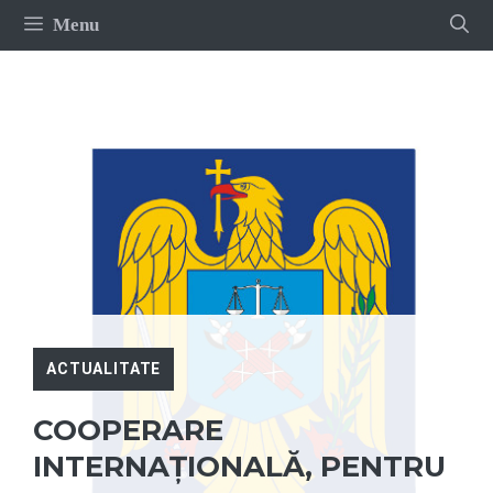
Sari
Menu
la
conținut
ACTUALITATE
COOPERARE
INTERNAŢIONALĂ, PENTRU