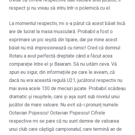
respect și nu vreau să intru într-o polemică cu el.
La momentul respectiv, mi s-a părut că acest băiat încă
are de lucrat la masa musculară. Probabil a fost o
exprimare un pic ieșită din tipare, dar pe mine acest
băiat nu mă impresionează cu nimic! Cred că domnul
Rotaru a avut perfectă dreptate când a făcut acea
comparație între el și Baiaram. Să nu uităm ceva. Vă
spun eu sigur, din informațiile pe care le aveam, că
dacă nu era această regulă U21, jucătorul respectiv nu
mai avea acele 130 de meciuri jucate. Probabil scădeau
dramatic și reușitele, care și așa sunt sub nivelul unui
jucător de mare valoare. Nu evit să-i pronunț numele.
Octavian Popescu! Octavian Popescu! Cifrele
respective mi se pare că nu sunt demne de valoarea
unui club care câștigă campionatul, care termină an de