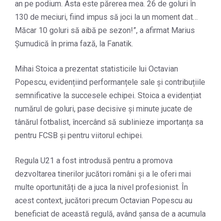
an pe podium. Asta este părerea mea. 26 de goluri în
130 de meciuri, fiind impus să joci la un moment dat…
Măcar 10 goluri să aibă pe sezon!”, a afirmat Marius
Șumudică în prima fază, la Fanatik.
Mihai Stoica a prezentat statisticile lui Octavian
Popescu, evidențiind performanțele sale și contribuțiile
semnificative la succesele echipei. Stoica a evidențiat
numărul de goluri, pase decisive și minute jucate de
tânărul fotbalist, încercând să sublinieze importanța sa
pentru FCSB și pentru viitorul echipei.
Regula U21 a fost introdusă pentru a promova
dezvoltarea tinerilor jucători români și a le oferi mai
multe oportunități de a juca la nivel profesionist. În
acest context, jucători precum Octavian Popescu au
beneficiat de această regulă, având șansa de a acumula