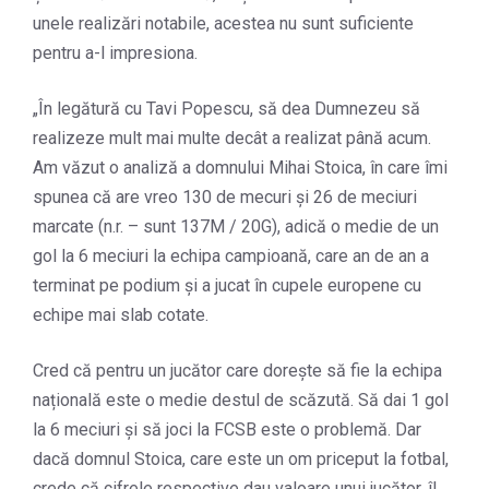
unele realizări notabile, acestea nu sunt suficiente
pentru a-l impresiona.
„În legătură cu Tavi Popescu, să dea Dumnezeu să
realizeze mult mai multe decât a realizat până acum.
Am văzut o analiză a domnului Mihai Stoica, în care îmi
spunea că are vreo 130 de mecuri și 26 de meciuri
marcate (n.r. – sunt 137M / 20G), adică o medie de un
gol la 6 meciuri la echipa campioană, care an de an a
terminat pe podium și a jucat în cupele europene cu
echipe mai slab cotate.
Cred că pentru un jucător care dorește să fie la echipa
națională este o medie destul de scăzută. Să dai 1 gol
la 6 meciuri și să joci la FCSB este o problemă. Dar
dacă domnul Stoica, care este un om priceput la fotbal,
crede că cifrele respective dau valoare unui jucător, îl