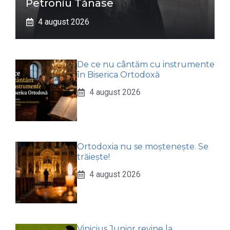
Petroniu Tănase
4 august 2026
De ce nu cântăm cu instrumente
în Biserica Ortodoxă
4 august 2026
Ortodoxia nu se moștenește. Se
trăiește!
4 august 2026
Vinicius Junior revine la