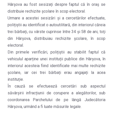
Hârșova au fost sesizați despre faptul că în oraș se
distribuie rechizite școlare în scop electoral.
Urmare a acestei sesizări și a cercetărilor efectuate,
polițiștii au identificat o autoutilitară, din interiorul căreia
trei bărbați, cu vârste cuprinse între 34 și 58 de ani, toţi
din Hârșova, distribuiau rechizite școlare, în scop
electoral.
Din primele verificări, polițiștii au stabilit faptul că
vehiculul aparține unei instituții publice din Hârșova, în
interiorul acesteia fiind identificate mai multe rechizite
școlare, iar cei trei bărbați erau angajați la acea
instituție.
În cauză se efectuează cercetări sub aspectul
săvârșirii infracțiunii de corupere a alegătorilor, sub
coordonarea Parchetului de pe lângă Judecătoria
Hârșova, urmând a fi luate măsurile legale.