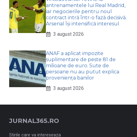
antrenamentele lui Real Madrid,
iar negocierile pentru noul
contract intră într-o fază decisivă.
Arsenal își intensifică interesul
3 august 2026
ANAF a aplicat impozite
suplimentare de peste 81 de
milioane de euro. Sute de
persoane nu au putut explica
proveniența banilor
3 august 2026
JURNAL365.RO
Stirile care va intereseaza