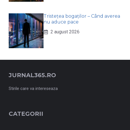
Tristețea bogaților – Când averea
nu aduce pace
2 august 2026
JURNAL365.RO
Stirile care va intereseaza
CATEGORII