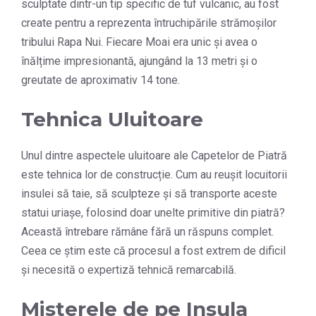
sculptate dintr-un tip specific de tuf vulcanic, au fost
create pentru a reprezenta întruchipările strămoșilor
tribului Rapa Nui. Fiecare Moai era unic și avea o
înălțime impresionantă, ajungând la 13 metri și o
greutate de aproximativ 14 tone.
Tehnica Uluitoare
Unul dintre aspectele uluitoare ale Capetelor de Piatră
este tehnica lor de construcție. Cum au reușit locuitorii
insulei să taie, să sculpteze și să transporte aceste
statui uriașe, folosind doar unelte primitive din piatră?
Această întrebare rămâne fără un răspuns complet.
Ceea ce știm este că procesul a fost extrem de dificil
și necesită o expertiză tehnică remarcabilă.
Misterele de pe Insula