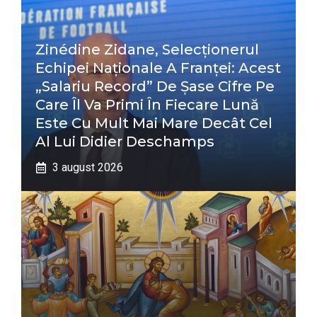
Zinédine Zidane, Selecționerul
Echipei Naționale A Franței: Acest
„salariu Record” De Șase Cifre Pe
Care Îl Va Primi În Fiecare Lună
Este Cu Mult Mai Mare Decât Cel
Al Lui Didier Deschamps
3 august 2026