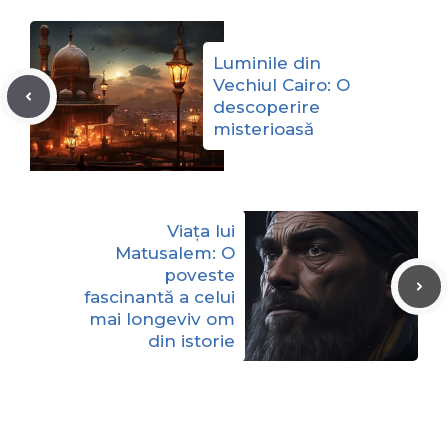
Luminile din
Vechiul Cairo: O
descoperire
misterioasă
Viața lui
Matusalem: O
poveste
fascinantă a celui
mai longeviv om
din istorie