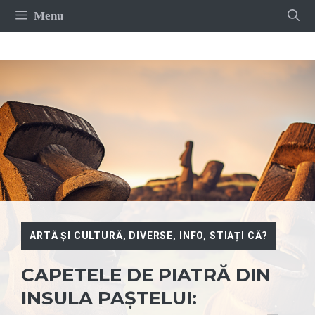
Sari
Menu
la
conținut
ARTĂ ȘI CULTURĂ
,
DIVERSE
,
INFO
,
STIAȚI CĂ?
CAPETELE DE PIATRĂ DIN
INSULA PAȘTELUI: