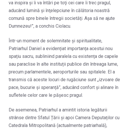
va inspira şi îi va întări pe toţi cei care îi trec pragul,
aducând lumină şi înţelepciune în călătoria noastră
comună spre binele întregii societăţi. Aşa să ne ajute
Dumnezeu!”, a conchis Ciolacu.
Într-un moment de solemnitate și spiritualitate,
Patriarhul Daniel a evidențiat importanța acestui nou
spațiu sacru, subliniind paralela cu existența de capele
sau paraclise în alte instituții publice din întreaga lume,
precum parlamentele, aeroporturile sau spitalele. El a
transmis că aceste locuri de rugăciune sunt „izvoare de
pace, bucurie și speranță”, aducând confort și alinare în
sufletele celor care le pășesc pragul.
De asemenea, Patriarhul a amintit istoria legăturii
strânse dintre Sfatul Țării și apoi Camera Deputaților cu
Catedrala Mitropolitană (actualmente patriarhală),