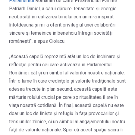
Parlamentul
României de către Preafericitul Părinte
Patriarh Daniel, a cărui dăruire, tenacitate şi energie
neobosită în realizarea binelui comun m-a inspirat
întotdeauna şi mi-a oferit privilegiul unei colaborări
sincere şi temeinice în beneficiu întregii societăţi
româneşti”, a spus Ciolacu.
„Această capelă reprezintă atât un loc de închinare şi
reflecţie pentru cei care activează în Parlamentul
României, cât şi un simbol al valorilor noastre naţionale.
Într-o lume în care credinţele şi valorile tradiţionale sunt
adesea trecute în plan secund, această capelă este
mărturia rolului crucial pe care spiritualitatea îl are în
viaţa noastră cotidiană. În final, această capelă nu este
doar un loc de linişte şi refugiu în faţa provocărilor şi
tensiunilor zilnice, ci un simbol al angajamentului nostru
faţă de valorile naţionale. Sper că acest spaţiu sacru îi