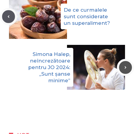
De ce curmalele
sunt considerate
un superaliment?
Simona Halep,
neîncrezătoare
pentru JO 2024:
„Sunt șanse
minime”