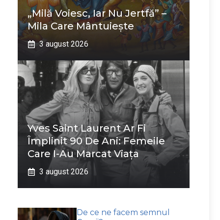
„Milă Voiesc, Iar Nu Jertfă” –
Mila Care Mântuiește
3 august 2026
Yves Saint Laurent Ar Fi
Împlinit 90 De Ani: Femeile
Care I-Au Marcat Viața
3 august 2026
De ce ne facem semnul