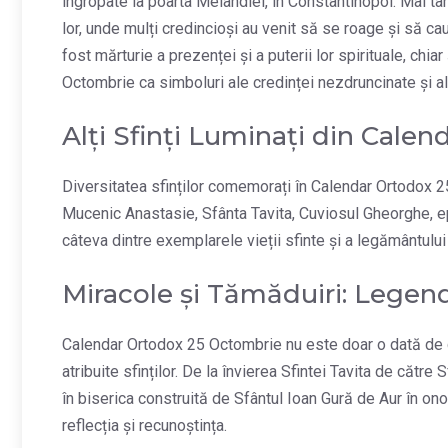
îngropate la poarta Melandiei, în Constantinopol. Mai târ
lor, unde mulți credincioși au venit să se roage și să cau
fost mărturie a prezenței și a puterii lor spirituale, chi
Octombrie ca simboluri ale credinței nezdruncinate și ale
Alți Sfinți Luminați din Cale
Diversitatea sfinților comemorați în Calendar Ortodox 2
Mucenic Anastasie, Sfânta Tavita, Cuviosul Gheorghe, ep
câteva dintre exemplarele vieții sfinte și a legământului 
Miracole și Tămăduiri: Legenda
Calendar Ortodox 25 Octombrie nu este doar o dată de co
atribuite sfinților. De la învierea Sfintei Tavita de cătr
în biserica construită de Sfântul Ioan Gură de Aur în ono
reflecția și recunoștința.