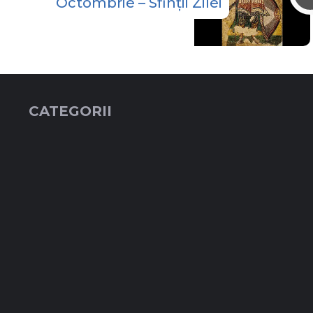
Octombrie – Sfinții Zilei
CATEGORII