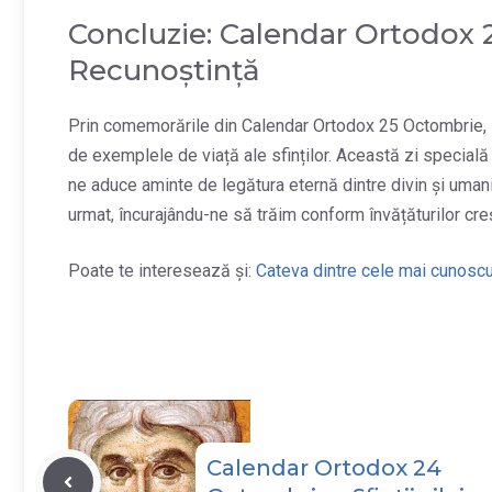
Concluzie: Calendar Ortodox 2
Recunoștință
Prin comemorările din Calendar Ortodox 25 Octombrie, su
de exemplele de viață ale sfinților. Această zi specială
ne aduce aminte de legătura eternă dintre divin și uman
urmat, încurajându-ne să trăim conform învățăturilor cr
Poate te interesează și:
Cateva dintre cele mai cunoscu
Calendar Ortodox 24