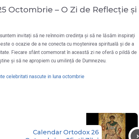
5 Octombrie – O Zi de Reflecție și
ntem invitați să ne reînnoim credința și să ne lăsăm inspirați
 este o ocazie de a ne conecta cu moștenirea spirituală și de a
itate. Fiecare sfânt comemorat în această zi ne oferă o pildă de
eștine și să ne apropiem cu umilință de Dumnezeu.
te celebritati nascute in luna octombrie
Calendar Ortodox 26