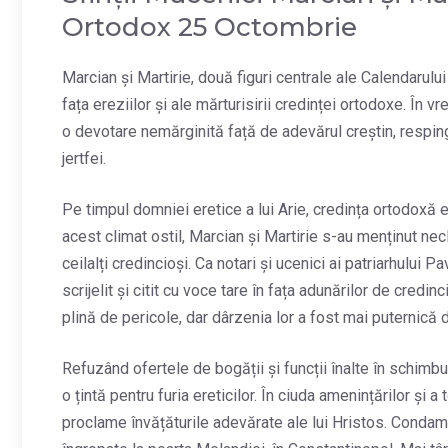
Ortodox 25 Octombrie
Marcian și Martirie, două figuri centrale ale Calendarulu
fața ereziilor și ale mărturisirii credinței ortodoxe. În vr
o devotare nemărginită față de adevărul creștin, resping
jertfei.
Pe timpul domniei eretice a lui Arie, credința ortodoxă er
acest climat ostil, Marcian și Martirie s-au menținut necl
ceilalți credincioși. Ca notari și ucenici ai patriarhului P
scrijelit și citit cu voce tare în fața adunărilor de credi
plină de pericole, dar dârzenia lor a fost mai puternică 
Refuzând ofertele de bogății și funcții înalte în schimbul
o țintă pentru furia ereticilor. În ciuda amenințărilor și a 
proclame învățăturile adevărate ale lui Hristos. Condam