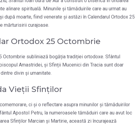
ziu, Sfântul Ioan Gură de Aur a construit o biserică în onoarea
te alinare spirituală. Minunile și tămăduirile care au urmat au
ar și după moarte, fiind venerate și astăzi în Calendarul Ortodox 25
 mărturisirii curajoase.
ndar Ortodox 25 Octombrie
5 Octombrie subliniază bogăția tradiției ortodoxe. Sfântul
iscopul Amastridei, și Sfinții Mucenici din Tracia sunt doar
dintre divin și umanitate.
 Vieții Sfinților
memorare, ci și o reflectare asupra minunilor și tămăduirilor
e Sfântul Apostol Petru, la numeroasele tămăduiri care au avut loc
area Sfinților Marcian și Martirie, această zi încurajează