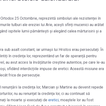
i Ortodox 25 Octombrie, reprezintă simboluri ale rezistenței în
emurile tulburi ale ereziei lui Arie, acești sfinți mucenici au arătat
ând ispitele lumii pământești și alegând calea mărturisirii și a
a sub asalt constant, iar urmașii lui Hristos erau persecutați. În
intiți în credința lor, reprezentând un far de speranță pentru
avel, au avut acces la învățăturile creștine autentice, pe care le-au
ncioși, sfidând interdicțiile impuse de eretici. Această misiune era
decât frica de persecuție.
 renunțării la credința lor, Marcian și Martirie au devenit repede
torturilor, nu au renunțat la credința lor, ci au continuat să
nați la moarte și executați de
eretici
, moaștele lor au fost