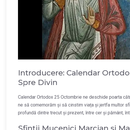
Introducere: Calendar Ortodo
Spre Divin
Calendar Ortodox 25 Octombrie ne deschide poarta către 
ne să comemorăm și să cinstim viața și jertfa multor sf
profundă dintre trecut și prezent, între cer și pământ, în
Sfinții Mucenici Marcian și Mar