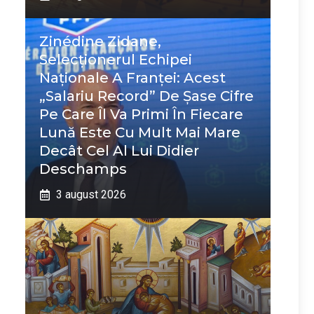
Zinédine Zidane,
Selecționerul Echipei
Naționale A Franței: Acest
„salariu Record” De Șase Cifre
Pe Care Îl Va Primi În Fiecare
Lună Este Cu Mult Mai Mare
Decât Cel Al Lui Didier
Deschamps
3 august 2026