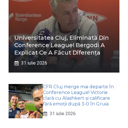
Universitatea Cluj, Eliminată Din
Conference League! Bergodi A
Explicat Ce A Făcut Diferența
31 iulie 2026
CFR Cluj merge mai departe în
Conference League! Victorie
clară cu Alashkert și calificare
fără emoții după 3-0 în Gruia
31 iulie 2026