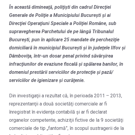
În această dimineaţă, poliţişti din cadrul Direcţiei
Generale de Poliţie a Municipiului Bucureşti şi ai
Direcţiei Operaţiuni Speciale a Poliţiei Române, sub
supravegherea Parchetului de pe lângă Tribunalul
Bucureşti, pun în aplicare 25 mandate de percheziţie
domiciliară în municipiul Bucureşti şi în judeţele Ilfov şi
Dâmboviţa, într-un dosar penal privind săvârşirea
infracţiunilor de evaziune fiscală şi spălarea banilor, în
domeniul prestării serviciilor de protecţie şi pază/
serviciilor de igienizare şi curăţenie.
Din investigaţii a rezultat că, în perioada 2011 – 2013,
reprezentanţii a două societăţi comerciale ar fi
înregistrat în evidenţa contabilă şi ar fi declarat
organelor competente, achiziţii fictive de la 9 societăţi
comerciale de tip „fantomă”, în scopul sustragerii de la