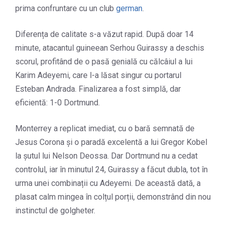
prima confruntare cu un club
german
.
Diferența de calitate s-a văzut rapid. După doar 14
minute, atacantul guineean Serhou Guirassy a deschis
scorul, profitând de o pasă genială cu călcâiul a lui
Karim Adeyemi, care l-a lăsat singur cu portarul
Esteban Andrada. Finalizarea a fost simplă, dar
eficientă: 1-0 Dortmund.
Monterrey a replicat imediat, cu o bară semnată de
Jesus Corona și o paradă excelentă a lui Gregor Kobel
la șutul lui Nelson Deossa. Dar Dortmund nu a cedat
controlul, iar în minutul 24, Guirassy a făcut dubla, tot în
urma unei combinații cu Adeyemi. De această dată, a
plasat calm mingea în colțul porții, demonstrând din nou
instinctul de golgheter.