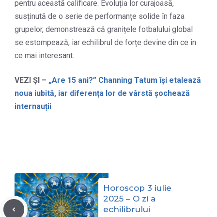
pentru această calificare. Evoluția lor curajoasă,
susținută de o serie de performanțe solide în faza
grupelor, demonstrează că granițele fotbalului global
se estompează, iar echilibrul de forțe devine din ce în
ce mai interesant.
VEZI ȘI –
„Are 15 ani?” Channing Tatum își etalează
noua iubită, iar diferența lor de vârstă șochează
internauții
Horoscop 3 iulie
2025 – O zi a
echilibrului