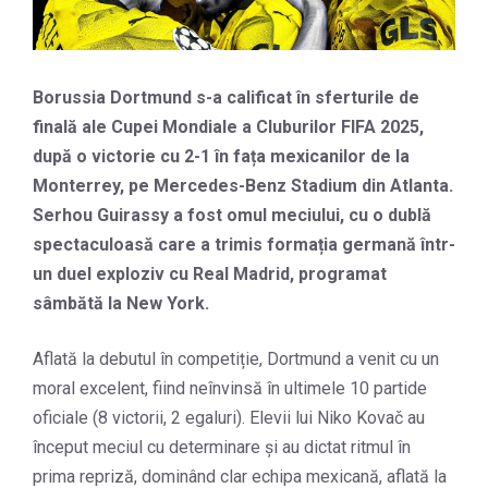
Borussia Dortmund s-a calificat în sferturile de
finală ale Cupei Mondiale a Cluburilor FIFA 2025,
după o victorie cu 2-1 în fața mexicanilor de la
Monterrey, pe Mercedes-Benz Stadium din Atlanta.
Serhou Guirassy a fost omul meciului, cu o dublă
spectaculoasă care a trimis formația germană într-
un duel exploziv cu Real Madrid, programat
sâmbătă la New York.
Aflată la debutul în competiție, Dortmund a venit cu un
moral excelent, fiind neînvinsă în ultimele 10 partide
oficiale (8 victorii, 2 egaluri). Elevii lui Niko Kovač au
început meciul cu determinare și au dictat ritmul în
prima repriză, dominând clar echipa mexicană, aflată la