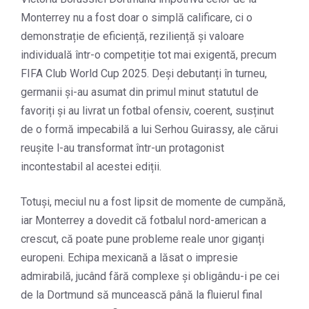
Monterrey nu a fost doar o simplă calificare, ci o
demonstrație de eficiență, reziliență și valoare
individuală într-o competiție tot mai exigentă, precum
FIFA Club World Cup 2025. Deși debutanți în turneu,
germanii și-au asumat din primul minut statutul de
favoriți și au livrat un fotbal ofensiv, coerent, susținut
de o formă impecabilă a lui Serhou Guirassy, ale cărui
reușite l-au transformat într-un protagonist
incontestabil al acestei ediții.
Totuși, meciul nu a fost lipsit de momente de cumpănă,
iar Monterrey a dovedit că fotbalul nord-american a
crescut, că poate pune probleme reale unor giganți
europeni. Echipa mexicană a lăsat o impresie
admirabilă, jucând fără complexe și obligându-i pe cei
de la Dortmund să muncească până la fluierul final