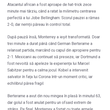
Atacantul african a fost aproape de hat-trick zece
minute mai târziu, când a ratat la milimetru centrarea
perfectă a lui Jobe Bellingham. Scorul pauzei a rămas
2-0, dar nemții păreau în control total.
După pauză însă, Monterrey a ieșit transformată. Doar
trei minute a durat până când German Berterame a
relansat partida, marcând cu capul din apropiere pentru
2-1. Mexicanii au continuat să preseze, iar Dortmund a
fost nevoită să apeleze la experiența lui Marcel
Sabitzer pentru a calma jocul. Kobel a intervenit
salvator în fața lui Corona într-un moment critic, iar
echilibrul părea fragil.
Berterame a avut din nou mingea în plasă în minutul 63,
dar golul a fost anulat pentru un ofsaid extrem de
strâns. Pe final, Monterrey a forțat cu toate armele,