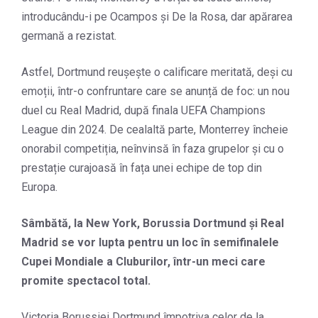
introducându-i pe Ocampos și De la Rosa, dar apărarea
germană a rezistat.
Astfel, Dortmund reușește o calificare meritată, deși cu
emoții, într-o confruntare care se anunță de foc: un nou
duel cu Real Madrid, după finala UEFA Champions
League din 2024. De cealaltă parte, Monterrey încheie
onorabil competiția, neînvinsă în faza grupelor și cu o
prestație curajoasă în fața unei echipe de top din
Europa.
Sâmbătă, la New York, Borussia Dortmund și Real
Madrid se vor lupta pentru un loc în semifinalele
Cupei Mondiale a Cluburilor, într-un meci care
promite spectacol total.
Victoria Borussiei Dortmund împotriva celor de la