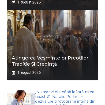
1 august 2026
Atingerea Veșmintelor Preoților:
Tradiție Și Credință
1 august 2026
„Număr zilele până la întâlnirea
noastră”: Natalie Portman
dezvăluie o fotografie intimă din