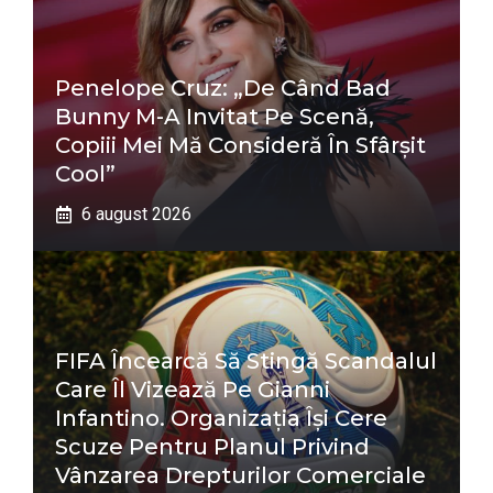
Penelope Cruz: „De Când Bad
Bunny M-A Invitat Pe Scenă,
Copiii Mei Mă Consideră În Sfârșit
Cool”
6 august 2026
FIFA Încearcă Să Stingă Scandalul
Care Îl Vizează Pe Gianni
Infantino. Organizația Își Cere
Scuze Pentru Planul Privind
Vânzarea Drepturilor Comerciale