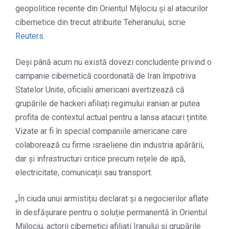
geopolitice recente din Orientul Mijlociu și al atacurilor
cibernetice din trecut atribuite Teheranului, scrie
Reuters
.
Deși până acum nu există dovezi concludente privind o
campanie cibernetică coordonată de Iran împotriva
Statelor Unite, oficialii americani avertizează că
grupările de hackeri afiliați regimului iranian ar putea
profita de contextul actual pentru a lansa atacuri țintite.
Vizate ar fi în special companiile americane care
colaborează cu firme israeliene din industria apărării,
dar și infrastructuri critice precum rețele de apă,
electricitate, comunicații sau transport.
„În ciuda unui armistițiu declarat și a negocierilor aflate
în desfășurare pentru o soluție permanentă în Orientul
Mijlociu, actorii cibernetici afiliați Iranului și grupările