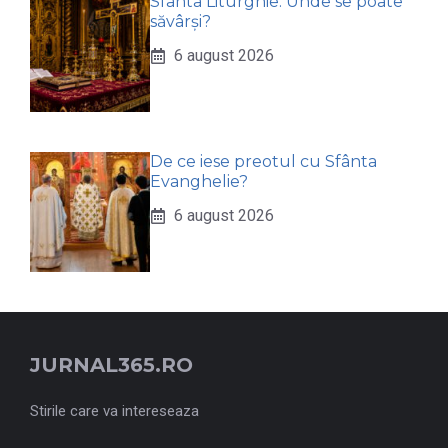
Sfânta Liturghie: Unde se poate
săvârși?
6 august 2026
De ce iese preotul cu Sfânta
Evanghelie?
6 august 2026
JURNAL365.RO
Stirile care va intereseaza