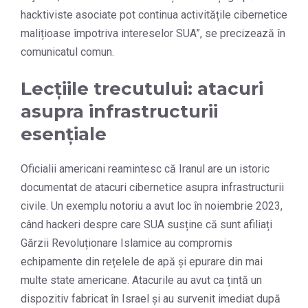
hacktiviste asociate pot continua activitățile cibernetice
malițioase împotriva intereselor SUA”, se precizează în
comunicatul comun.
Lecțiile trecutului: atacuri
asupra infrastructurii
esențiale
Oficialii americani reamintesc că Iranul are un istoric
documentat de atacuri cibernetice asupra infrastructurii
civile. Un exemplu notoriu a avut loc în noiembrie 2023,
când hackeri despre care SUA susține că sunt afiliați
Gărzii Revoluționare Islamice au compromis
echipamente din rețelele de apă și epurare din mai
multe state americane. Atacurile au avut ca țintă un
dispozitiv fabricat în Israel și au survenit imediat după