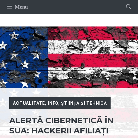
Sari
Menu
la
conținut
ACTUALITATE
,
INFO
,
ȘTIINȚĂ ȘI TEHNICĂ
ALERTĂ CIBERNETICĂ ÎN
SUA: HACKERII AFILIAȚI