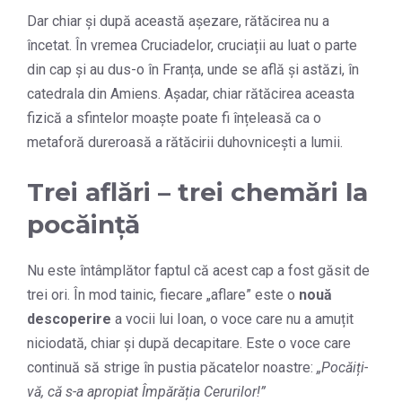
Dar chiar și după această așezare, rătăcirea nu a
încetat. În vremea Cruciadelor, cruciații au luat o parte
din cap și au dus-o în Franța, unde se află și astăzi, în
catedrala din Amiens. Așadar, chiar rătăcirea aceasta
fizică a sfintelor moaște poate fi înțeleasă ca o
metaforă dureroasă a rătăcirii duhovnicești a lumii.
Trei aflări – trei chemări la
pocăință
Nu este întâmplător faptul că acest cap a fost găsit de
trei ori. În mod tainic, fiecare „aflare” este o
nouă
descoperire
a vocii lui Ioan, o voce care nu a amuțit
niciodată, chiar și după decapitare. Este o voce care
continuă să strige în pustia păcatelor noastre:
„Pocăiți-
vă, că s-a apropiat Împărăția Cerurilor!”