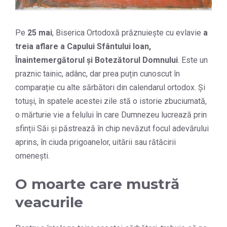
Pe
25 mai
, Biserica Ortodoxă prăznuiește cu evlavie
a
treia aflare a Capului Sfântului Ioan,
Înaintemergătorul și Botezătorul Domnului
. Este un
praznic tainic, adânc, dar prea puțin cunoscut în
comparație cu alte sărbători din calendarul ortodox. Și
totuși, în spatele acestei zile stă o istorie zbuciumată,
o mărturie vie a felului în care Dumnezeu lucrează prin
sfinții Săi și păstrează în chip nevăzut focul adevărului
aprins, în ciuda prigoanelor, uitării sau rătăcirii
omenești.
O moarte care mustră
veacurile