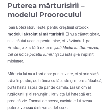
Puterea mărturisirii –
modelul Proorocului
Ioan Botezătorul este, pentru creștinul ortodox,
modelul absolut al mărturisirii
. El nu a căutat gloria,
nu a căutat ucenici pentru sine, ci, văzându-L pe
Hristos, a zis fără ezitare:
„Iată Mielul lui Dumnezeu,
Cel ce ridică păcatul lumii.”
Și cu asta și-a împlinit
misiunea.
Mărturia lui nu a fost doar prin cuvinte, ci și prin viață:
trăia în pustie, se hrănea cu lăcuste și miere sălbatică,
purta haină aspră de păr de cămilă. Era un om al
rugăciunii și al renunțării, iar viața lui întreagă era
predică vie. Tocmai de aceea, cuvintele lui aveau
putere: veneau dintr-un suflet curat.