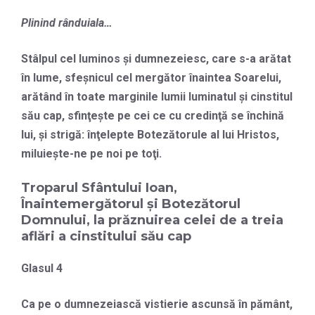
Plinind rânduiala…
Stâlpul cel luminos şi dumnezeiesc, care s-a arătat
în lume, sfeşnicul cel mergător înaintea Soarelui,
arătând în toate marginile lumii luminatul şi cinstitul
său cap, sfinţeşte pe cei ce cu credinţă se închină
lui, şi strigă: înţelepte Botezătorule al lui Hristos,
miluieşte-ne pe noi pe toţi.
Troparul Sfântului Ioan,
Înaintemergătorul şi Botezătorul
Domnului, la prăznuirea celei de a treia
aflări a cinstitului său cap
Glasul 4
Ca pe o dumnezeiască vistierie ascunsă în pământ,