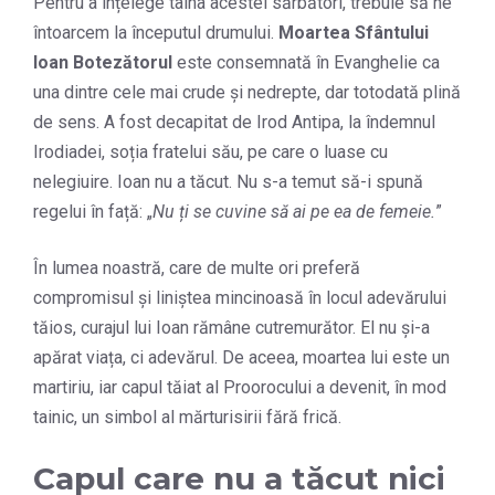
Pentru a înțelege taina acestei sărbători, trebuie să ne
întoarcem la începutul drumului.
Moartea Sfântului
Ioan Botezătorul
este consemnată în Evanghelie ca
una dintre cele mai crude și nedrepte, dar totodată plină
de sens. A fost decapitat de Irod Antipa, la îndemnul
Irodiadei, soția fratelui său, pe care o luase cu
nelegiuire. Ioan nu a tăcut. Nu s-a temut să-i spună
regelui în față: „
Nu ți se cuvine să ai pe ea de femeie.
”
În lumea noastră, care de multe ori preferă
compromisul și liniștea mincinoasă în locul adevărului
tăios, curajul lui Ioan rămâne cutremurător. El nu și-a
apărat viața, ci adevărul. De aceea, moartea lui este un
martiriu, iar capul tăiat al Proorocului a devenit, în mod
tainic, un simbol al mărturisirii fără frică.
Capul care nu a tăcut nici