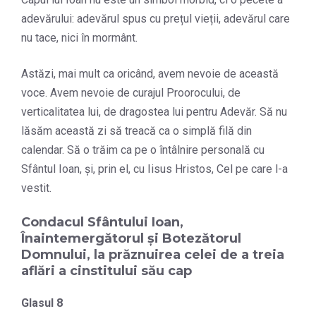
adevărului: adevărul spus cu prețul vieții, adevărul care
nu tace, nici în mormânt.
Astăzi, mai mult ca oricând, avem nevoie de această
voce. Avem nevoie de curajul Proorocului, de
verticalitatea lui, de dragostea lui pentru Adevăr. Să nu
lăsăm această zi să treacă ca o simplă filă din
calendar. Să o trăim ca pe o întâlnire personală cu
Sfântul Ioan, și, prin el, cu Iisus Hristos, Cel pe care l-a
vestit.
Condacul Sfântului Ioan,
Înaintemergătorul şi Botezătorul
Domnului, la prăznuirea celei de a treia
aflări a cinstitului său cap
Glasul 8