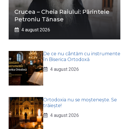
Crucea – Cheia Raiului: Părintele
Petroniu Tănase
4 august 2026
De ce nu cântăm cu instrumente
în Biserica Ortodoxă
4 august 2026
Ortodoxia nu se moștenește. Se
trăiește!
4 august 2026