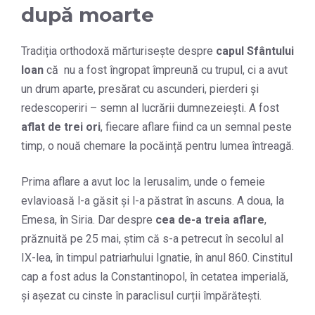
după moarte
Tradiția orthodoxă mărturisește despre
capul Sfântului
Ioan
că nu a fost îngropat împreună cu trupul, ci a avut
un drum aparte, presărat cu ascunderi, pierderi și
redescoperiri – semn al lucrării dumnezeiești. A fost
aflat de trei ori
, fiecare aflare fiind ca un semnal peste
timp, o nouă chemare la pocăință pentru lumea întreagă.
Prima aflare a avut loc la Ierusalim, unde o femeie
evlavioasă l-a găsit și l-a păstrat în ascuns. A doua, la
Emesa, în Siria. Dar despre
cea de-a treia aflare
,
prăznuită pe 25 mai, știm că s-a petrecut în secolul al
IX-lea, în timpul patriarhului Ignatie, în anul 860. Cinstitul
cap a fost adus la Constantinopol, în cetatea imperială,
și așezat cu cinste în paraclisul curții împărătești.