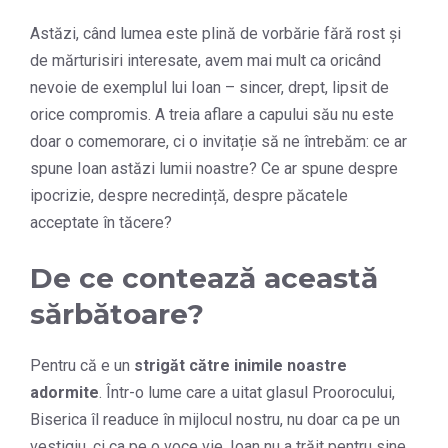
Astăzi, când lumea este plină de vorbărie fără rost și
de mărturisiri interesate, avem mai mult ca oricând
nevoie de exemplul lui Ioan – sincer, drept, lipsit de
orice compromis. A treia aflare a capului său nu este
doar o comemorare, ci o invitație să ne întrebăm: ce ar
spune Ioan astăzi lumii noastre? Ce ar spune despre
ipocrizie, despre necredință, despre păcatele
acceptate în tăcere?
De ce contează această
sărbătoare?
Pentru că e un
strigăt către inimile noastre
adormite
. Într-o lume care a uitat glasul Proorocului,
Biserica îl readuce în mijlocul nostru, nu doar ca pe un
vestigiu, ci ca pe o voce vie. Ioan nu a trăit pentru sine,