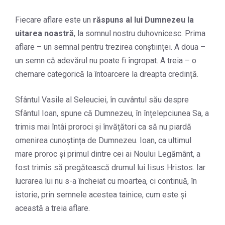
Fiecare aflare este un
răspuns al lui Dumnezeu la
uitarea noastră
, la somnul nostru duhovnicesc. Prima
aflare – un semnal pentru trezirea conștiinței. A doua –
un semn că adevărul nu poate fi îngropat. A treia – o
chemare categorică la întoarcere la dreapta credință.
Sfântul Vasile al Seleuciei, în cuvântul său despre
Sfântul Ioan, spune că Dumnezeu, în înțelepciunea Sa, a
trimis mai întâi proroci și învățători ca să nu piardă
omenirea cunoștința de Dumnezeu. Ioan, ca ultimul
mare proroc și primul dintre cei ai Noului Legământ, a
fost trimis să pregătească drumul lui Iisus Hristos. Iar
lucrarea lui nu s-a încheiat cu moartea, ci continuă, în
istorie, prin semnele acestea tainice, cum este și
această a treia aflare.