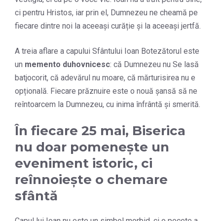
ci pentru Hristos, iar prin el, Dumnezeu ne cheamă pe
fiecare dintre noi la aceeași curăție și la aceeași jertfă.
A treia aflare a capului Sfântului Ioan Botezătorul este
un
memento duhovnicesc
: că Dumnezeu nu Se lasă
batjocorit, că adevărul nu moare, că mărturisirea nu e
opțională. Fiecare prăznuire este o nouă șansă să ne
reîntoarcem la Dumnezeu, cu inima înfrântă și smerită.
În fiecare 25 mai, Biserica
nu doar pomenește un
eveniment istoric, ci
reînnoiește o chemare
sfântă
Capul lui Ioan nu este un simbol morbid, ci o pecete a