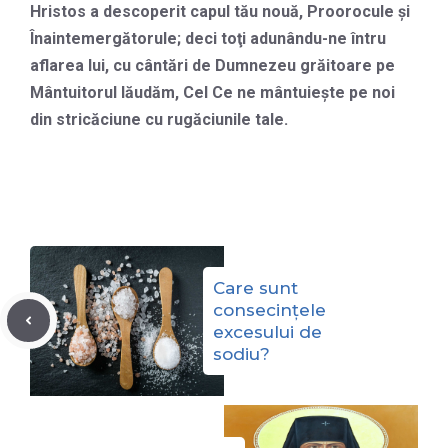
Hristos a descoperit capul tău nouă, Proorocule şi
Înaintemergătorule; deci toţi adunându-ne întru
aflarea lui, cu cântări de Dumnezeu grăitoare pe
Mântuitorul lăudăm, Cel Ce ne mântuieşte pe noi
din stricăciune cu rugăciunile tale.
Care sunt
consecințele
excesului de
sodiu?