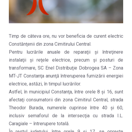
Timp de câteva ore, nu vor beneficia de curent electric
Constănţenii din zona Cimitirului Central.
Pentru lucrările anuale de reparaţii şi întreţinere
instalaţii şi reţele electrice, precum şi posturi de
transformare, SC Enel Distribuţie Dobrogea SA – Zona
MT-JT Constanţa anunţă întreruperea furnizării energiei
electrice, astăzi, în timpul lucrărilor.
Astfel, în municipiul Constanţa, între orele 8 şi 16, sunt
afectaţi consumatorii din zona Cimitirul Central, strada
Theodor Burada, numerele cuprinse între 40 şi 60,
inclusiv semaforul de la intersecţia cu strada I.L.
Caragiale – întrerupere totală.
În restul judeţului, între orele 9 şi 17, se opreşte