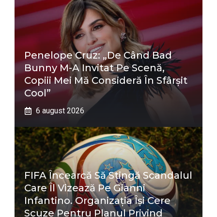
Penelope Cruz: „De Când Bad
Bunny M-A Invitat Pe Scenă,
Copiii Mei Mă Consideră În Sfârșit
Cool”
6 august 2026
FIFA Încearcă Să Stingă Scandalul
Care Îl Vizează Pe Gianni
Infantino. Organizația Își Cere
Scuze Pentru Planul Privind