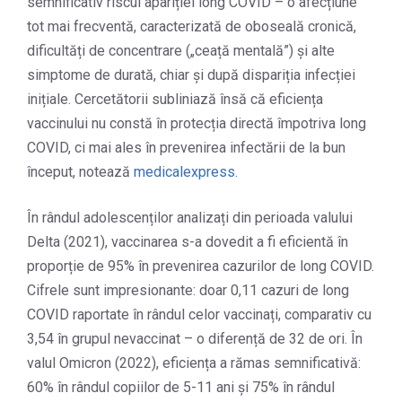
semnificativ riscul apariției long COVID – o afecțiune
tot mai frecventă, caracterizată de oboseală cronică,
dificultăți de concentrare („ceață mentală”) și alte
simptome de durată, chiar și după dispariția infecției
inițiale. Cercetătorii subliniază însă că eficiența
vaccinului nu constă în protecția directă împotriva long
COVID, ci mai ales în prevenirea infectării de la bun
început, notează
medicalexpress.
În rândul adolescenților analizați din perioada valului
Delta (2021), vaccinarea s-a dovedit a fi eficientă în
proporție de 95% în prevenirea cazurilor de long COVID.
Cifrele sunt impresionante: doar 0,11 cazuri de long
COVID raportate în rândul celor vaccinați, comparativ cu
3,54 în grupul nevaccinat – o diferență de 32 de ori. În
valul Omicron (2022), eficiența a rămas semnificativă:
60% în rândul copiilor de 5-11 ani și 75% în rândul