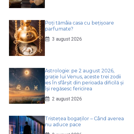
Poți tămâia casa cu bețișoare
parfumate?
3 august 2026
Astrologie: pe 2 august 2026,
grație lui Venus, aceste trei zodii
ies în sfârșit din perioada dificilă și
își regăsesc fericirea
2 august 2026
Tristețea bogaților – Când averea
nu aduce pace