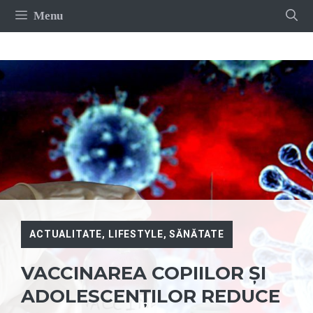
Sari
Menu
la
conținut
ACTUALITATE
,
LIFESTYLE
,
SĂNĂTATE
VACCINAREA COPIILOR ȘI
ADOLESCENȚILOR REDUCE