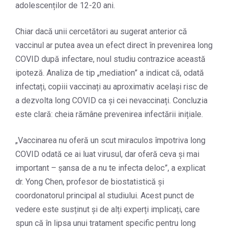
adolescenților de 12-20 ani.
Chiar dacă unii cercetători au sugerat anterior că
vaccinul ar putea avea un efect direct în prevenirea long
COVID după infectare, noul studiu contrazice această
ipoteză. Analiza de tip „mediation” a indicat că, odată
infectați, copiii vaccinați au aproximativ același risc de
a dezvolta long COVID ca și cei nevaccinați. Concluzia
este clară: cheia rămâne prevenirea infectării inițiale.
„Vaccinarea nu oferă un scut miraculos împotriva long
COVID odată ce ai luat virusul, dar oferă ceva și mai
important – șansa de a nu te infecta deloc”, a explicat
dr. Yong Chen, profesor de biostatistică și
coordonatorul principal al studiului. Acest punct de
vedere este susținut și de alți experți implicați, care
spun că în lipsa unui tratament specific pentru long