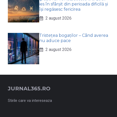
ies în sfârșit din perioada dificilă și
își regăsesc fericirea
2 august 2026
Tristețea bogaților – Când averea
nu aduce pace
2 august 2026
JURNAL365.RO
Stirile care va intereseaza