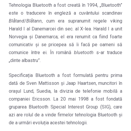
Tehnologia Bluetooth a fost creată în 1994, „Bluetooth”
este o traducere în engleză a cuvântului scandinav
Blåtand
/
Blåtann
, cum era supranumit regele viking
Harald I al Danemarcei din sec. al X-lea. Harald I a unit
Norvegia și Danemarca; el era renumit ca fiind foarte
comunicativ și se pricepea să îi facă pe oameni să
comunice între ei. În română
bluetooth
s-ar traduce
„dinte albastru”.
Specificația Bluetooth a fost formulată pentru prima
dată de Sven Mattisson și Jaap Haartsen, muncitori în
orașul Lund, Suedia, la divizia de telefonie mobilă a
companiei Ericsson. La 20 mai 1998 a fost fondată
gruparea Bluetooth Special Interest Group (SIG), care
azi are rolul de a vinde firmelor tehnologia Bluetooth și
de a urmări evoluția acestei tehnologii.