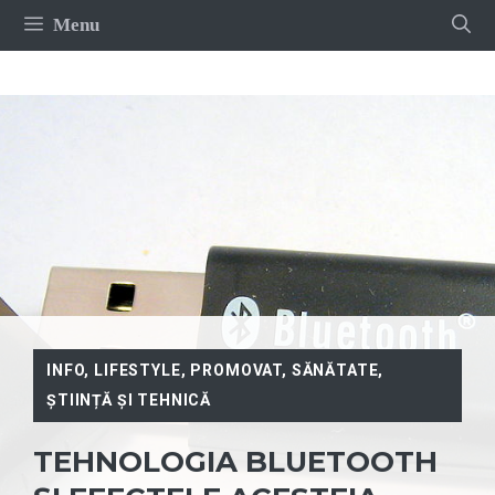
Sari
Menu
la
conținut
INFO
,
LIFESTYLE
,
PROMOVAT
,
SĂNĂTATE
,
ȘTIINȚĂ ȘI TEHNICĂ
TEHNOLOGIA BLUETOOTH