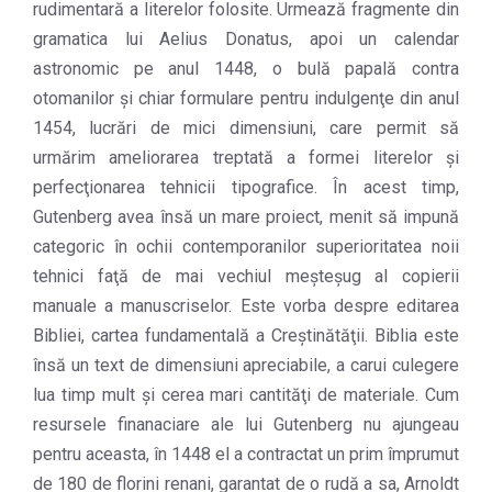
rudimentară a literelor folosite. Urmează fragmente din
gramatica lui Aelius Donatus, apoi un calendar
astronomic pe anul 1448, o bulă papală contra
otomanilor şi chiar formulare pentru indulgenţe din anul
1454, lucrări de mici dimensiuni, care permit să
urmărim ameliorarea treptată a formei literelor şi
perfecţionarea tehnicii tipografice. În acest timp,
Gutenberg avea însă un mare proiect, menit să impună
categoric în ochii contemporanilor superioritatea noii
tehnici faţă de mai vechiul meşteşug al copierii
manuale a manuscriselor. Este vorba despre editarea
Bibliei, cartea fundamentală a Creştinătăţii. Biblia este
însă un text de dimensiuni apreciabile, a carui culegere
lua timp mult şi cerea mari cantităţi de materiale. Cum
resursele finanaciare ale lui Gutenberg nu ajungeau
pentru aceasta, în 1448 el a contractat un prim împrumut
de 180 de florini renani, garantat de o rudă a sa, Arnoldt