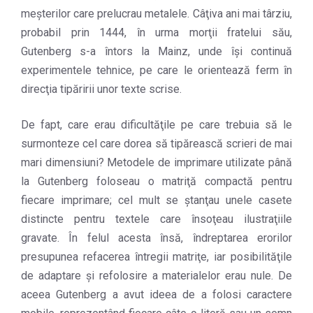
meşterilor care prelucrau metalele. Câţiva ani mai târziu,
probabil prin 1444, în urma morţii fratelui său,
Gutenberg s-a întors la Mainz, unde îşi continuă
experimentele tehnice, pe care le orientează ferm în
direcţia tipăririi unor texte scrise.
De fapt, care erau dificultăţile pe care trebuia să le
surmonteze cel care dorea să tipărească scrieri de mai
mari dimensiuni? Metodele de imprimare utilizate până
la Gutenberg foloseau o matriţă compactă pentru
fiecare imprimare; cel mult se ştanţau unele casete
distincte pentru textele care însoţeau ilustraţiile
gravate. În felul acesta însă, îndreptarea erorilor
presupunea refacerea întregii matriţe, iar posibilităţile
de adaptare şi refolosire a materialelor erau nule. De
aceea Gutenberg a avut ideea de a folosi caractere