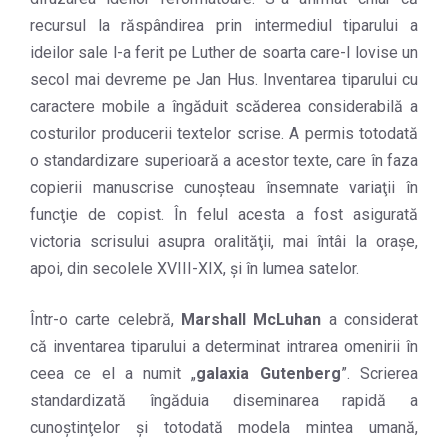
recursul la răspândirea prin intermediul tiparului a
ideilor sale l-a ferit pe Luther de soarta care-l lovise un
secol mai devreme pe Jan Hus. Inventarea tiparului cu
caractere mobile a îngăduit scăderea considerabilă a
costurilor producerii textelor scrise. A permis totodată
o standardizare superioară a acestor texte, care în faza
copierii manuscrise cunoşteau însemnate variaţii în
funcţie de copist. În felul acesta a fost asigurată
victoria scrisului asupra oralităţii, mai întâi la oraşe,
apoi, din secolele XVIII-XIX, şi în lumea satelor.
Într-o carte celebră,
Marshall McLuhan
a considerat
că inventarea tiparului a determinat intrarea omenirii în
ceea ce el a numit „
galaxia Gutenberg
”. Scrierea
standardizată îngăduia diseminarea rapidă a
cunoştinţelor şi totodată modela mintea umană,