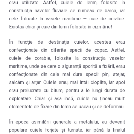
erau utilizate. Astfel, cuiele de lemn, folosite în
construcţia navelor fluviale se numeau de barcă, iar
cele folosite la vasele maritime — cuie de corabie.
Existau chiar şi cuie din lemn folosite în cizmărie!
În funcţie de destinaţia cuielor, acestea erau
confecţionate din diferite specii de copac. Astfel,
cuiele de corabie, folosite la construcția vaselor
maritime, unde se cere o siguranță sporită a fixării, erau
confecţionate din cele mai dure specii: pin, stejar,
salcâm şi arţar. Cuiele erau, mai întâi cioplite, iar apoi
erau prelucrate cu bitum, pentru a le lungi durata de
exploatare. Chiar şi așa însă, cuiele nu țineau mult:
elementele de fixare din lemn se uscau şi se deformau.
În epoca asimilării generale a metalului, au devenit
populare cuiele forjate şi turnate, iar până la finalul