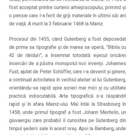
fost acceptat printre curtenii arhiepiscopului, primind şi
o pensie care l-a ferit de griji materiale în ultimii săi ani
de viaţă. A murit la 3 februarie 1468 la Mainz.
Procesul din 1455, când Gutenberg a fost deposedat
de prima sa tipografie şi de marea sa operă, ”Biblia cu
42 de rânduri”, a însemnat totodată eşecul oricărei
încercări de a păstra monopolul noii invenţii. Johannes
Fust, ajutat de Peter Schöffer, care i-a devenit şi ginere,
a continuat activitatea în vechiul atelier al lui Gutenberg,
orientându-se rapid spre scrieri mai mici şi cu utilitate
practică indiscutabilă. Arta tipografică s-a răspândit
rapid şi în afara Mainz-ului. Mai întâi la Strasbourg în
1458, unde primul tipograf a fost Johann Mentelin, un
giuvaergiu care probabil îl cunostea pe Gutenberg din
timpul şederii sale în acest oraş. Apoi la Bamberg, unde