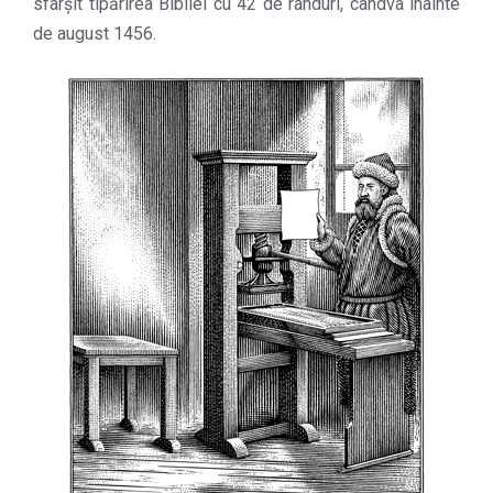
sfârşit tipărirea Bibliei cu 42 de rânduri, cândva înainte
de august 1456.