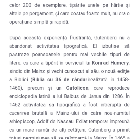
celor 200 de exemplare, tipărite unele pe hârtie şi
altele pe pergament, şi care costau foarte mult, nu era o
operaţiune simplă şi rapidă.
După această experienţă frustrantă, Gutenberg nu a
abandonat activitatea tipografică. El izbutise să
păstreze poansoanele pentru mai vechile tipuri de
litere, cu care a tipărit în serviciul lui
Konrad Humery
,
sindic din Mainz şi vechi cunoscut al său, o nouă ediţie
a Bibliei (
Biblia cu 36 de rânduri
realizată în 1458-
1460), precum şi un
Catolicon
, care reproduce
enciclopedia latină a lui Balbus de Janua din 1286. În
1462 activitatea sa tipografică a fost întreruptă de
cucerirea brutală a Mainz-ului de catre nou-numitul
arhiepiscop, Adolf de Nassau. Exilat temporar împreună
cu un mare număr de alţi cetăţeni, Gutenberg a primit
totuşi permisiunea să se reîntoarcă la Mainz. În 1465 a