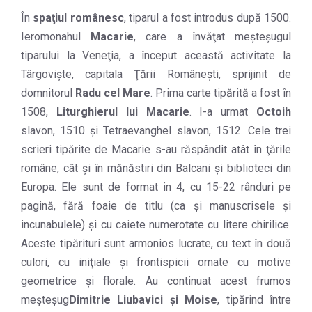
În
spaţiul românesc
, tiparul a fost introdus după 1500.
Ieromonahul
Macarie
, care a învăţat meşteşugul
tiparului la Veneţia, a început această activitate la
Târgovişte, capitala Ţării Româneşti, sprijinit de
domnitorul
Radu cel Mare
. Prima carte tipărită a fost în
1508,
Liturghierul lui Macarie
. I-a urmat
Octoih
slavon, 1510 şi Tetraevanghel slavon, 1512. Cele trei
scrieri tipărite de Macarie s-au răspândit atât în ţările
române, cât şi în mănăstiri din Balcani şi biblioteci din
Europa. Ele sunt de format in 4, cu 15-22 rânduri pe
pagină, fără foaie de titlu (ca şi manuscrisele şi
incunabulele) şi cu caiete numerotate cu litere chirilice.
Aceste tipărituri sunt armonios lucrate, cu text în două
culori, cu iniţiale şi frontispicii ornate cu motive
geometrice şi florale. Au continuat acest frumos
meşteşug
Dimitrie Liubavici şi Moise
, tipărind între