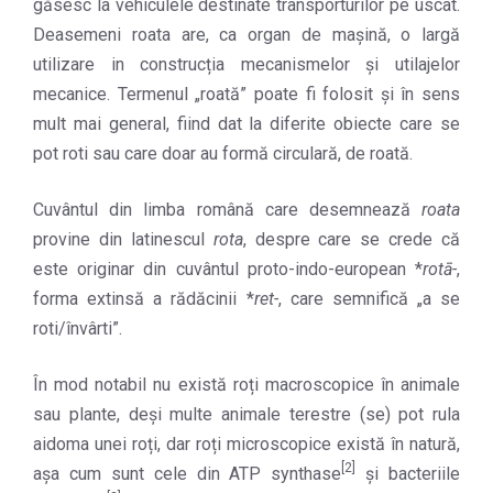
găsesc la vehiculele destinate transporturilor pe uscat.
Deasemeni roata are, ca organ de mașină, o largă
utilizare in construcția mecanismelor și utilajelor
mecanice. Termenul „roată” poate fi folosit și în sens
mult mai general, fiind dat la diferite obiecte care se
pot roti sau care doar au formă circulară, de roată.
Cuvântul din limba română care desemnează
roata
provine din latinescul
rota
, despre care se crede că
este originar din cuvântul proto-indo-european *
rotā-
,
forma extinsă a rădăcinii *
ret-
, care semnifică „a se
roti/învârti”.
În mod notabil nu există roți macroscopice în animale
sau plante, deși multe animale terestre (se) pot rula
aidoma unei roți, dar roți microscopice există în natură,
[2]
așa cum sunt cele din ATP synthase
și bacteriile