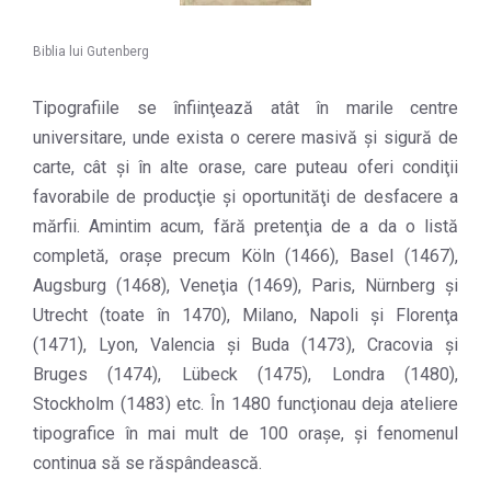
Biblia lui Gutenberg
Tipografiile se înfiinţează atât în marile centre
universitare, unde exista o cerere masivă şi sigură de
carte, cât şi în alte orase, care puteau oferi condiţii
favorabile de producţie şi oportunităţi de desfacere a
mărfii. Amintim acum, fără pretenţia de a da o listă
completă, oraşe precum Köln (1466), Basel (1467),
Augsburg (1468), Veneţia (1469), Paris, Nürnberg şi
Utrecht (toate în 1470), Milano, Napoli şi Florenţa
(1471), Lyon, Valencia şi Buda (1473), Cracovia şi
Bruges (1474), Lübeck (1475), Londra (1480),
Stockholm (1483) etc. În 1480 funcţionau deja ateliere
tipografice în mai mult de 100 oraşe, şi fenomenul
continua să se răspândească.