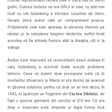
mobile, reprezentând fiecare câte o literă sau un semn
grafic. Culesul textelor nu era dificil în sine, cu atât mai
mult cu cât Gutenberg a introdus casetele de litere,
fiecare literă având câte un compartiment propriu.
Problemele cele mari apăreau la alinierea literelor pe
rânduri şi la calcularea lungimii rândurilor, astfel încât
acestea să fie aliniate frumos atât la dreapta, cât si la
stânga.
Astăzi este imposibil să reconstituim exact ordinea în
care Gutenberg a rezolvat toate aceste probleme
tehnice. Ceea ce putem doar presupune este că în
momentul întoarcerii la Mainz el era destul de avansat
în găsirea solutiilor, pentru că doar un an mai târziu, în
1445, el tipăreşte un fragment din
Cartea Sibilelo
r, de
fapt o poezie germană din secolul al XIV-lea. Că era
doar o încercare este limpede şi după forma încă