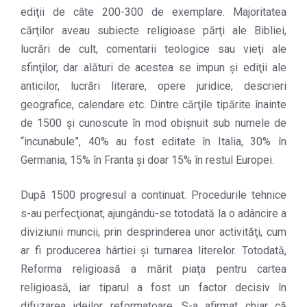
ediţii de câte 200-300 de exemplare. Majoritatea
cărţilor aveau subiecte religioase părţi ale Bibliei,
lucrări de cult, comentarii teologice sau vieţi ale
sfinţilor, dar alături de acestea se impun şi ediţii ale
anticilor, lucrări literare, opere juridice, descrieri
geografice, calendare etc. Dintre cărţile tipărite înainte
de 1500 şi cunoscute în mod obişnuit sub numele de
“incunabule”, 40% au fost editate în Italia, 30% în
Germania, 15% în Franta şi doar 15% în restul Europei.
După 1500 progresul a continuat. Procedurile tehnice
s-au perfecţionat, ajungându-se totodată la o adâncire a
diviziunii muncii, prin desprinderea unor activităţi, cum
ar fi producerea hârtiei şi turnarea literelor. Totodată,
Reforma religioasă a mărit piaţa pentru cartea
religioasă, iar tiparul a fost un factor decisiv în
difuzarea ideilor reformatoare. S-a afirmat chiar că