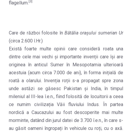
[3]
flagellum.
Care de război folosite în
Bătălia oraşului sumerian Ur
(circa 2.600 î.Hr.)
Există foarte multe opinii care consideră roata una
dintre cele mai vechi și importante invenții care își are
originea în anticul Sumer în Mesopotamia ulterioară
acestuia (acum circa 7.000 de ani), în forma inițială de
roată a olarului. Invenția roții s-a propagat spre zona
unde astăzi se găsesc Pakistan și India, în timpul
mileniul al III-lea î.e.n., fiind folosită de locuitorii a ceea
ce numim civilizația Văii fluviului Indus. În partea
nordică a Caucazului au fost descoperite mai multe
morminte, datând din jurul datei de 3.700 î.e.n., în care s-
au găsit oameni îngropați în vehicule cu roți, cu o axă.