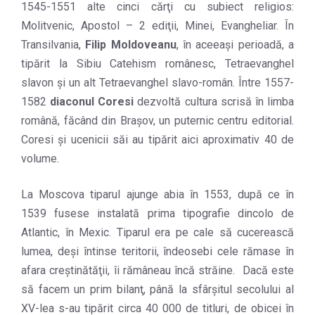
1545-1551 alte cinci cărţi cu subiect religios:
Molitvenic, Apostol – 2 ediţii, Minei, Evangheliar. În
Transilvania,
Filip Moldoveanu
, în aceeaşi perioadă, a
tipărit la Sibiu Catehism românesc, Tetraevanghel
slavon şi un alt Tetraevanghel slavo-român. Între 1557-
1582
diaconul Coresi
dezvoltă cultura scrisă în limba
română, făcând din Braşov, un puternic centru editorial.
Coresi şi ucenicii săi au tipărit aici aproximativ 40 de
volume.
La Moscova tiparul ajunge abia în 1553, după ce în
1539 fusese instalată prima tipografie dincolo de
Atlantic, în Mexic. Tiparul era pe cale să cucerească
lumea, deşi întinse teritorii, îndeosebi cele rămase în
afara creştinătăţii, îi rămâneau încă străine. Dacă este
să facem un prim bilanţ, până la sfârşitul secolului al
XV-lea s-au tipărit circa 40 000 de titluri, de obicei în