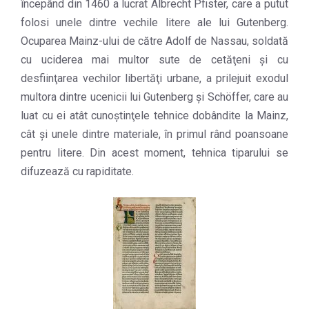
începând din 1460 a lucrat Albrecht Pfister, care a putut
folosi unele dintre vechile litere ale lui Gutenberg.
Ocuparea Mainz-ului de către Adolf de Nassau, soldată
cu uciderea mai multor sute de cetăţeni şi cu
desfiinţarea vechilor libertăţi urbane, a prilejuit exodul
multora dintre ucenicii lui Gutenberg şi Schöffer, care au
luat cu ei atât cunoştinţele tehnice dobândite la Mainz,
cât şi unele dintre materiale, în primul rând poansoane
pentru litere. Din acest moment, tehnica tiparului se
difuzează cu rapiditate.