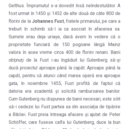
Gelthus. Împrumutul s-a dovedit însă neîndestulător. A
fost urmat în 1450 şi 1452 de alte două de câte 800 de
florini de la
Johannes Fust
, fratele primarului, pe care a
trebuit în schimb să-l ia ca asociat în afacerea sa.
Sumele erau deja uriaşe, dacă avem în vedere că o
proprietate funciară de 150 pogoane lângă Mainz
valora în acea vreme circa 400 de florini renani. Banii
obţinuţi de la Fust i-au îngăduit lui Gutenberg să-şi
ducă proiectul aproape până la capăt. Aproape până la
capăt, pentru că atunci când marea operă era aproape
gata, în noiembrie 1455, Fust profită de faptul că
datoria era scadentă şi solicită rambursarea banilor.
Cum Gutenberg nu dispunea de banii necesari, este silit
să-i cedeze lui Fust partea sa din asociaţia de tipărire
a Bibliei. Fust preia întreaga afacere şi ajutat de Peter
Schöffer, care fusese calfa lui Gutenberg, duce la bun