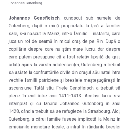
Johannes Gutenberg
Johannes Gensfleisch
, cunoscut sub numele de
Gutenberg, după o mică proprietate la ţară a familiei
sale, s-a născut la Mainz, într-o familie înstărită, care
juca un rol de seamă în micul oraş de pe Rin. După o
copilărie despre care nu ştim mare lucru, dar despre
care putem presupune că a fost relativ lipsită de griji,
odată ajuns la vârsta adolescenţei, Gutenberg a trebuit
să asiste la confruntările civile din oraşul său natal între
vechile familii patriciene şi breslele meşteşugăreşti în
ascensiune. Tatăl său, Friele Gensfleisch, a trebuit să
plece în exil între anii 1411-1413. Acelaşi lucru s-a
întâmplat şi cu tânărul Johannes Gutenberg în anul
1428, când a trebuit să se refugieze la Strasbourg. Aici,
Gutenberg, a cărui familie fusese implicată la Mainz în
emisiunile monetare locale, a intrat în rândurile breslei