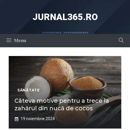
Sari
la
JURNAL365.RO
conținut
Menu
SĂNĂTATE
Câteva motive pentru a trece la
zahărul din nucă de cocos
19 noiembrie 2024