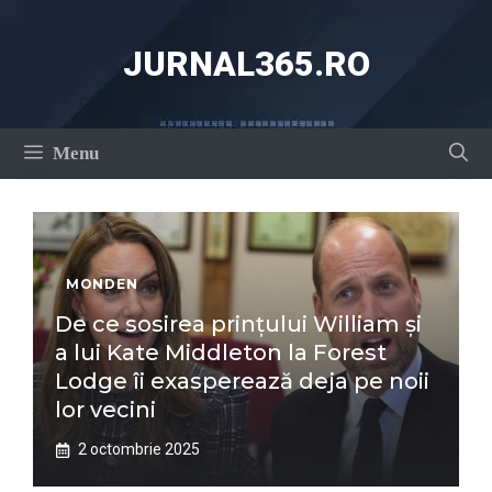
Sari
la
JURNAL365.RO
conținut
Menu
MONDEN
De ce sosirea prințului William și
a lui Kate Middleton la Forest
Lodge îi exasperează deja pe noii
lor vecini
2 octombrie 2025