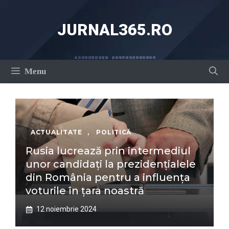
Sari
la
JURNAL365.RO
conținut
Menu
ACTUALITATE
,
POLITICĂ
Rusia lucrează prin intermediul
unor candidați la prezidențialele
din România pentru a influența
voturile în țara noastră
12 noiembrie 2024